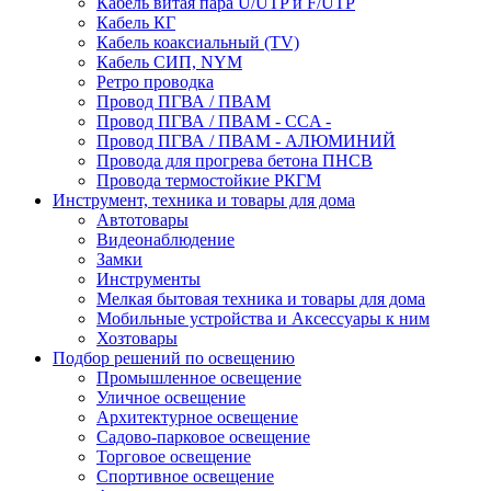
Кабель витая пара U/UTP и F/UTP
Кабель КГ
Кабель коаксиальный (TV)
Кабель СИП, NYM
Ретро проводка
Провод ПГВА / ПВАМ
Провод ПГВА / ПВАМ - CCA -
Провод ПГВА / ПВАМ - АЛЮМИНИЙ
Провода для прогрева бетона ПНСВ
Провода термостойкие РКГМ
Инструмент, техника и товары для дома
Автотовары
Видеонаблюдение
Замки
Инструменты
Мелкая бытовая техника и товары для дома
Мобильные устройства и Аксессуары к ним
Хозтовары
Подбор решений по освещению
Промышленное освещение
Уличное освещение
Архитектурное освещение
Садово-парковое освещение
Торговое освещение
Спортивное освещение