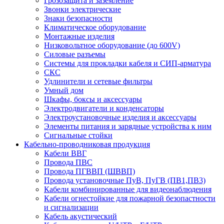
Грозозащита и заземление
Звонки электрические
Знаки безопасности
Климатическое оборудование
Монтажные изделия
Низковольтное оборудование (до 600V)
Силовые разъемы
Системы для прокладки кабеля и СИП-арматура
СКС
Удлинители и сетевые фильтры
Умный дом
Шкафы, боксы и аксессуары
Электродвигатели и конденсаторы
Электроустановочные изделия и аксессуары
Элементы питания и зарядные устройства к ним
Сигнальные стойки
Кабельно-проводниковая продукция
Кабели ВВГ
Провода ПВС
Провода ПГВВП (ШВВП)
Провода установочные ПуВ, ПуГВ (ПВ1,ПВ3)
Кабели комбинированные для видеонаблюдения
Кабели огнестойкие для пожарной безопастности
и сигнализации
Кабель акустический