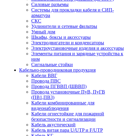
Силовые разъемы
Системы для прокладки кабеля и СИП-
арматура
СКС
Удлинители и сетевые фильтры
Умный дом
Шкафы, боксы и аксессуары
Электродвигатели и конденсаторы
Электроустановочные изделия и аксессуары
Элементы питания и зарядные устройства к
ним
Сигнальные стойки
Кабельно-проводниковая продукция
Кабели ВВГ
Провода ПВС
Провода ПГВВП (ШВВП)
Провода установочные ПуВ, ПуГВ
(ПВ1,ПВ3)
Кабели комбинированные для
видеонаблюдения
Кабели огнестойкие для пожарной
безопастности и сигнализации
Кабель акустический
Кабель витая пара U/UTP и F/UTP
Кабель КГ