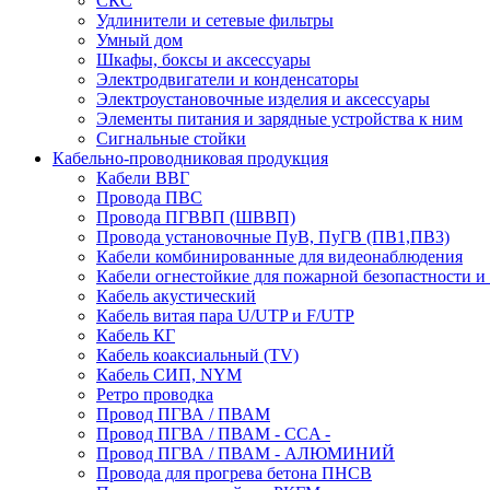
СКС
Удлинители и сетевые фильтры
Умный дом
Шкафы, боксы и аксессуары
Электродвигатели и конденсаторы
Электроустановочные изделия и аксессуары
Элементы питания и зарядные устройства к ним
Сигнальные стойки
Кабельно-проводниковая продукция
Кабели ВВГ
Провода ПВС
Провода ПГВВП (ШВВП)
Провода установочные ПуВ, ПуГВ (ПВ1,ПВ3)
Кабели комбинированные для видеонаблюдения
Кабели огнестойкие для пожарной безопастности и
Кабель акустический
Кабель витая пара U/UTP и F/UTP
Кабель КГ
Кабель коаксиальный (TV)
Кабель СИП, NYM
Ретро проводка
Провод ПГВА / ПВАМ
Провод ПГВА / ПВАМ - CCA -
Провод ПГВА / ПВАМ - АЛЮМИНИЙ
Провода для прогрева бетона ПНСВ