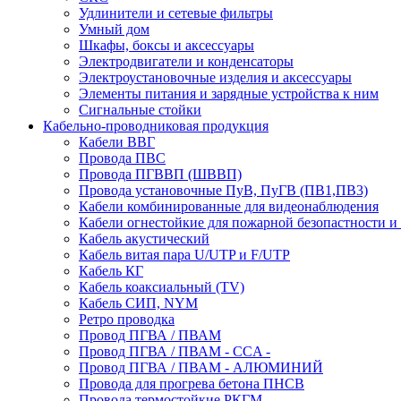
Удлинители и сетевые фильтры
Умный дом
Шкафы, боксы и аксессуары
Электродвигатели и конденсаторы
Электроустановочные изделия и аксессуары
Элементы питания и зарядные устройства к ним
Сигнальные стойки
Кабельно-проводниковая продукция
Кабели ВВГ
Провода ПВС
Провода ПГВВП (ШВВП)
Провода установочные ПуВ, ПуГВ (ПВ1,ПВ3)
Кабели комбинированные для видеонаблюдения
Кабели огнестойкие для пожарной безопастности и
Кабель акустический
Кабель витая пара U/UTP и F/UTP
Кабель КГ
Кабель коаксиальный (TV)
Кабель СИП, NYM
Ретро проводка
Провод ПГВА / ПВАМ
Провод ПГВА / ПВАМ - CCA -
Провод ПГВА / ПВАМ - АЛЮМИНИЙ
Провода для прогрева бетона ПНСВ
Провода термостойкие РКГМ