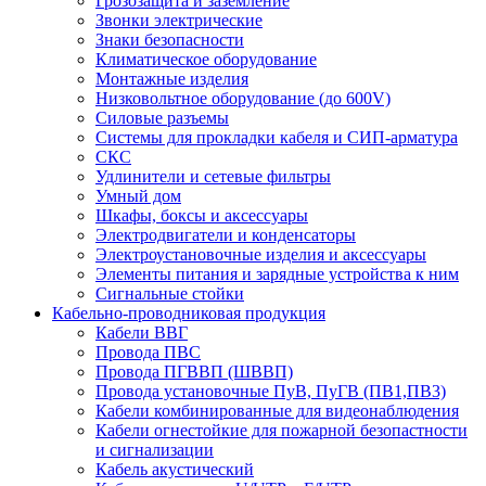
Грозозащита и заземление
Звонки электрические
Знаки безопасности
Климатическое оборудование
Монтажные изделия
Низковольтное оборудование (до 600V)
Силовые разъемы
Системы для прокладки кабеля и СИП-арматура
СКС
Удлинители и сетевые фильтры
Умный дом
Шкафы, боксы и аксессуары
Электродвигатели и конденсаторы
Электроустановочные изделия и аксессуары
Элементы питания и зарядные устройства к ним
Сигнальные стойки
Кабельно-проводниковая продукция
Кабели ВВГ
Провода ПВС
Провода ПГВВП (ШВВП)
Провода установочные ПуВ, ПуГВ (ПВ1,ПВ3)
Кабели комбинированные для видеонаблюдения
Кабели огнестойкие для пожарной безопастности
и сигнализации
Кабель акустический