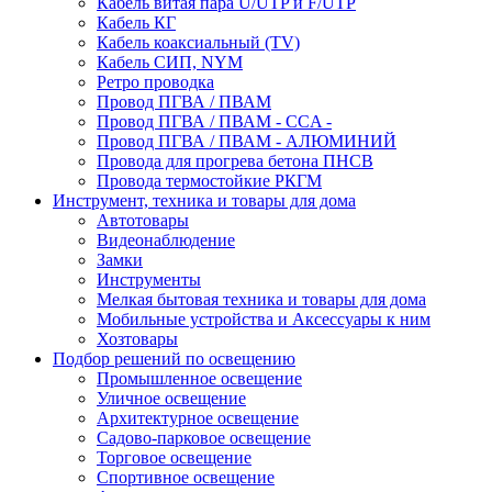
Кабель витая пара U/UTP и F/UTP
Кабель КГ
Кабель коаксиальный (TV)
Кабель СИП, NYM
Ретро проводка
Провод ПГВА / ПВАМ
Провод ПГВА / ПВАМ - CCA -
Провод ПГВА / ПВАМ - АЛЮМИНИЙ
Провода для прогрева бетона ПНСВ
Провода термостойкие РКГМ
Инструмент, техника и товары для дома
Автотовары
Видеонаблюдение
Замки
Инструменты
Мелкая бытовая техника и товары для дома
Мобильные устройства и Аксессуары к ним
Хозтовары
Подбор решений по освещению
Промышленное освещение
Уличное освещение
Архитектурное освещение
Садово-парковое освещение
Торговое освещение
Спортивное освещение