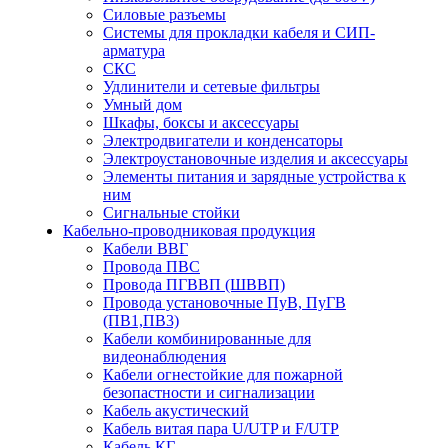
Силовые разъемы
Системы для прокладки кабеля и СИП-
арматура
СКС
Удлинители и сетевые фильтры
Умный дом
Шкафы, боксы и аксессуары
Электродвигатели и конденсаторы
Электроустановочные изделия и аксессуары
Элементы питания и зарядные устройства к
ним
Сигнальные стойки
Кабельно-проводниковая продукция
Кабели ВВГ
Провода ПВС
Провода ПГВВП (ШВВП)
Провода установочные ПуВ, ПуГВ
(ПВ1,ПВ3)
Кабели комбинированные для
видеонаблюдения
Кабели огнестойкие для пожарной
безопастности и сигнализации
Кабель акустический
Кабель витая пара U/UTP и F/UTP
Кабель КГ