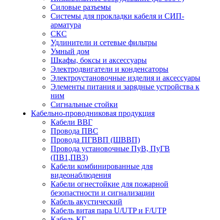
Силовые разъемы
Системы для прокладки кабеля и СИП-
арматура
СКС
Удлинители и сетевые фильтры
Умный дом
Шкафы, боксы и аксессуары
Электродвигатели и конденсаторы
Электроустановочные изделия и аксессуары
Элементы питания и зарядные устройства к
ним
Сигнальные стойки
Кабельно-проводниковая продукция
Кабели ВВГ
Провода ПВС
Провода ПГВВП (ШВВП)
Провода установочные ПуВ, ПуГВ
(ПВ1,ПВ3)
Кабели комбинированные для
видеонаблюдения
Кабели огнестойкие для пожарной
безопастности и сигнализации
Кабель акустический
Кабель витая пара U/UTP и F/UTP
Кабель КГ