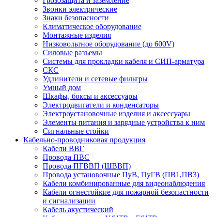
Грозозащита и заземление
Звонки электрические
Знаки безопасности
Климатическое оборудование
Монтажные изделия
Низковольтное оборудование (до 600V)
Силовые разъемы
Системы для прокладки кабеля и СИП-арматура
СКС
Удлинители и сетевые фильтры
Умный дом
Шкафы, боксы и аксессуары
Электродвигатели и конденсаторы
Электроустановочные изделия и аксессуары
Элементы питания и зарядные устройства к ним
Сигнальные стойки
Кабельно-проводниковая продукция
Кабели ВВГ
Провода ПВС
Провода ПГВВП (ШВВП)
Провода установочные ПуВ, ПуГВ (ПВ1,ПВ3)
Кабели комбинированные для видеонаблюдения
Кабели огнестойкие для пожарной безопастности
и сигнализации
Кабель акустический