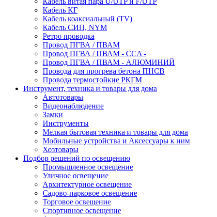
Кабель витая пара U/UTP и F/UTP
Кабель КГ
Кабель коаксиальный (TV)
Кабель СИП, NYM
Ретро проводка
Провод ПГВА / ПВАМ
Провод ПГВА / ПВАМ - CCA -
Провод ПГВА / ПВАМ - АЛЮМИНИЙ
Провода для прогрева бетона ПНСВ
Провода термостойкие РКГМ
Инструмент, техника и товары для дома
Автотовары
Видеонаблюдение
Замки
Инструменты
Мелкая бытовая техника и товары для дома
Мобильные устройства и Аксессуары к ним
Хозтовары
Подбор решений по освещению
Промышленное освещение
Уличное освещение
Архитектурное освещение
Садово-парковое освещение
Торговое освещение
Спортивное освещение