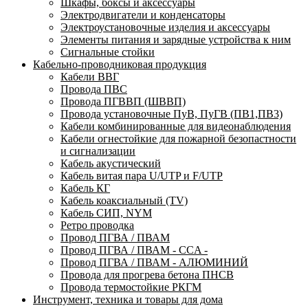
Шкафы, боксы и аксессуары
Электродвигатели и конденсаторы
Электроустановочные изделия и аксессуары
Элементы питания и зарядные устройства к ним
Сигнальные стойки
Кабельно-проводниковая продукция
Кабели ВВГ
Провода ПВС
Провода ПГВВП (ШВВП)
Провода установочные ПуВ, ПуГВ (ПВ1,ПВ3)
Кабели комбинированные для видеонаблюдения
Кабели огнестойкие для пожарной безопастности
и сигнализации
Кабель акустический
Кабель витая пара U/UTP и F/UTP
Кабель КГ
Кабель коаксиальный (TV)
Кабель СИП, NYM
Ретро проводка
Провод ПГВА / ПВАМ
Провод ПГВА / ПВАМ - CCA -
Провод ПГВА / ПВАМ - АЛЮМИНИЙ
Провода для прогрева бетона ПНСВ
Провода термостойкие РКГМ
Инструмент, техника и товары для дома