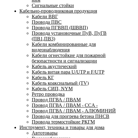
Сигнальные стойки
Кабельно-проводниковая продукция
Кабели ВВГ
Провода ПВС
Провода ПГВВП (ШВВП)
Провода установочные ПуВ, ПуГВ
(ПВ1,ПВ3)
Кабели комбинированные для
видеонаблюдения
Кабели огнестойкие для пожарной
безопастности и сигнализации
Кабель акустический
Кабель витая пара U/UTP и F/UTP
Кабель КГ
Кабель коаксиальный (TV)
Кабель СИП, NYM
Ретро проводка
Провод ПГВА / ПВАМ
Провод ПГВА / ПВАМ - CCA -
Провод ПГВА / ПВАМ - АЛЮМИНИЙ
Провода для прогрева бетона ПНСВ
Провода термостойкие РКГМ
Инструмент, техника и товары для дома
Автотовары