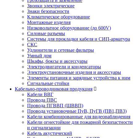
Грозозащита и заземление
Звонки электрические
Знаки безопасности
Климатическое оборудование
Монтажные изделия
Низковольтное оборудование (до 600V)
Силовые разъемы
Системы для прокладки кабеля и СИП-арматура
СКС
Удлинители и сетевые фильтры
Умный дом
Шкафы, боксы и аксессуары
Электродвигатели и конденсаторы
Электроустановочные изделия и аксессуары
Элементы питания и зарядные устройства к ним
Сигнальные стойки
Кабельно-проводниковая продукция
Кабели ВВГ
Провода ПВС
Провода ПГВВП (ШВВП)
Провода установочные ПуВ, ПуГВ (ПВ1,ПВ3)
Кабели комбинированные для видеонаблюдения
Кабели огнестойкие для пожарной безопастности
и сигнализации
Кабель акустический