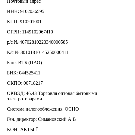
Почтовый адрес
ИНН: 9102036595
КПП: 910201001
ОГРН: 1149102067410
р/с № 40702810223340000585
К/с № 30101810145250000411
Банк ВТБ (ПАО)
БИК: 044525411
ОКПО: 00718217
ОКВЭД: 46.43 Торговля оптовая бытовыми
электротоварами
Система налогообложения: ОСНО
Ген. директор: Симановский А.В
КОНТАКТЫ