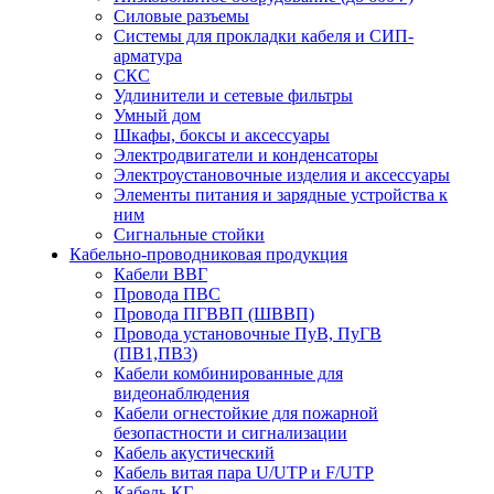
Силовые разъемы
Системы для прокладки кабеля и СИП-
арматура
СКС
Удлинители и сетевые фильтры
Умный дом
Шкафы, боксы и аксессуары
Электродвигатели и конденсаторы
Электроустановочные изделия и аксессуары
Элементы питания и зарядные устройства к
ним
Сигнальные стойки
Кабельно-проводниковая продукция
Кабели ВВГ
Провода ПВС
Провода ПГВВП (ШВВП)
Провода установочные ПуВ, ПуГВ
(ПВ1,ПВ3)
Кабели комбинированные для
видеонаблюдения
Кабели огнестойкие для пожарной
безопастности и сигнализации
Кабель акустический
Кабель витая пара U/UTP и F/UTP
Кабель КГ