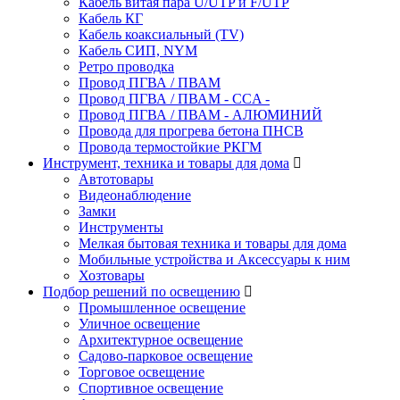
Кабель витая пара U/UTP и F/UTP
Кабель КГ
Кабель коаксиальный (TV)
Кабель СИП, NYM
Ретро проводка
Провод ПГВА / ПВАМ
Провод ПГВА / ПВАМ - CCA -
Провод ПГВА / ПВАМ - АЛЮМИНИЙ
Провода для прогрева бетона ПНСВ
Провода термостойкие РКГМ
Инструмент, техника и товары для дома
Автотовары
Видеонаблюдение
Замки
Инструменты
Мелкая бытовая техника и товары для дома
Мобильные устройства и Аксессуары к ним
Хозтовары
Подбор решений по освещению
Промышленное освещение
Уличное освещение
Архитектурное освещение
Садово-парковое освещение
Торговое освещение
Спортивное освещение