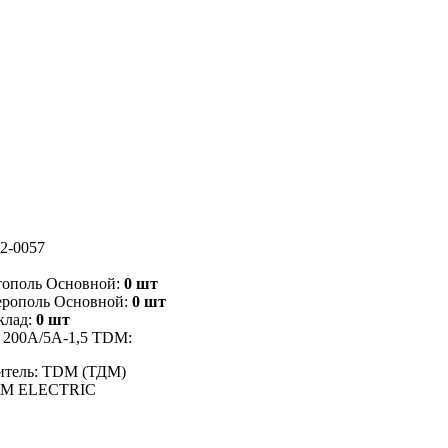
2-0057
тополь Основной:
0 шт
ерополь Основной:
0 шт
клад:
0 шт
 200А/5А-1,5 TDM:
итель: TDM (ТДМ)
DM ELECTRIC