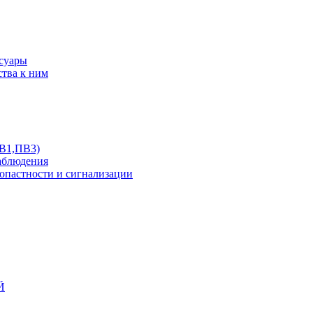
ссуары
ства к ним
ПВ1,ПВ3)
аблюдения
опастности и сигнализации
Й