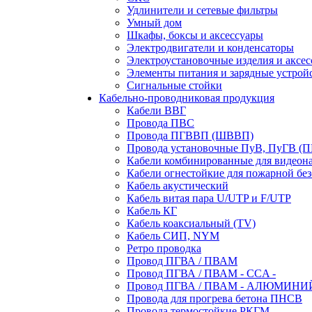
Удлинители и сетевые фильтры
Умный дом
Шкафы, боксы и аксессуары
Электродвигатели и конденсаторы
Электроустановочные изделия и аксе
Элементы питания и зарядные устрой
Сигнальные стойки
Кабельно-проводниковая продукция
Кабели ВВГ
Провода ПВС
Провода ПГВВП (ШВВП)
Провода установочные ПуВ, ПуГВ (
Кабели комбинированные для видеон
Кабели огнестойкие для пожарной без
Кабель акустический
Кабель витая пара U/UTP и F/UTP
Кабель КГ
Кабель коаксиальный (TV)
Кабель СИП, NYM
Ретро проводка
Провод ПГВА / ПВАМ
Провод ПГВА / ПВАМ - CCA -
Провод ПГВА / ПВАМ - АЛЮМИНИ
Провода для прогрева бетона ПНСВ
Провода термостойкие РКГМ