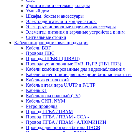
СКС
Удлинители и сетевые фильтры
Умный дом
Шкафы, боксы и аксессуары
Электродвигатели и конденсаторы
Электроустановочные изделия и аксессуары
Элементы питания и зарядные устройства к ним
Сигнальные стойки
Кабельно-проводниковая продукция
Кабели ВВГ
Провода ПВС
Провода ПГВВП (ШВВП)
Провода установочные ПуВ, ПуГВ (ПВ1,ПВ3)
Кабели комбинированные для видеонаблюдения
Кабели огнестойкие для пожарной безопастности и
Кабель акустический
Кабель витая пара U/UTP и F/UTP
Кабель КГ
Кабель коаксиальный (TV)
Кабель СИП, NYM
Ретро проводка
Провод ПГВА / ПВАМ
Провод ПГВА / ПВАМ - CCA -
Провод ПГВА / ПВАМ - АЛЮМИНИЙ
Провода для прогрева бетона ПНСВ