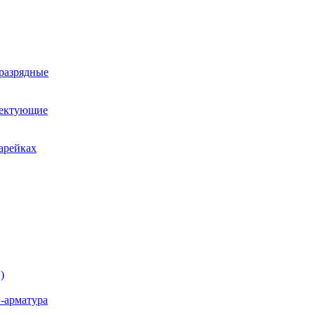
оразрядные
лектующие
арейках
)
-арматура