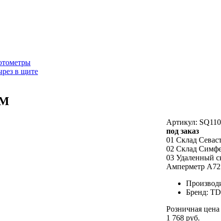
отометры
рез в щите
DM
Артикул: SQ110
под заказ
01 Склад Севас
02 Склад Симф
03 Удаленный с
Амперметр А72
Производ
Бренд: T
Розничная цена
1 768 руб.