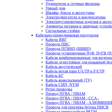
Удлинители и сетевые фильтры
Умный дом
Шкафы, боксы и аксессуары
Электродвигатели и конденсаторы
Электроустановочные изделия и аксе
Элементы питания и зарядные устрой
Сигнальные стойки
Кабельно-проводниковая продукция
Кабели ВВГ
Провода ПВС
Провода ПГВВП (ШВВП)
Провода установочные ПуВ, ПуГВ (
Кабели комбинированные для видеон
Кабели огнестойкие для пожарной без
Кабель акустический
Кабель витая пара U/UTP и F/UTP
Кабель КГ
Кабель коаксиальный (TV)
Кабель СИП, NYM
Ретро проводка
Провод ПГВА / ПВАМ
Провод ПГВА / ПВАМ - CCA -
Провод ПГВА / ПВАМ - АЛЮМИНИ
Провода для прогрева бетона ПНСВ
Провода термостойкие РКГМ