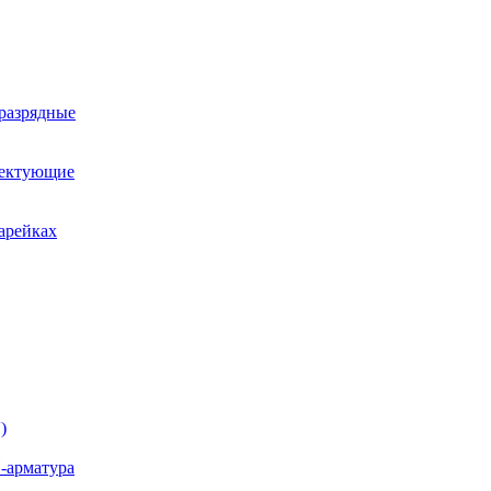
оразрядные
лектующие
арейках
)
-арматура