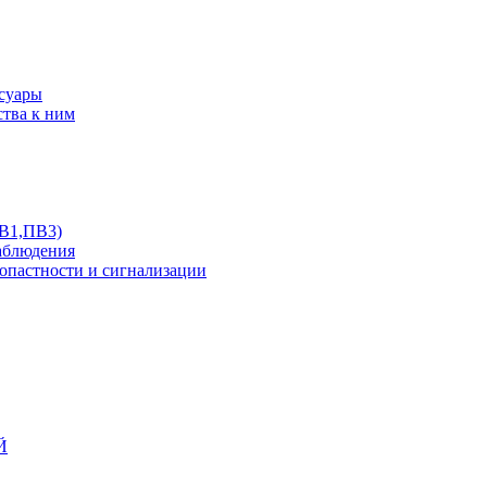
ссуары
ства к ним
ПВ1,ПВ3)
аблюдения
опастности и сигнализации
Й