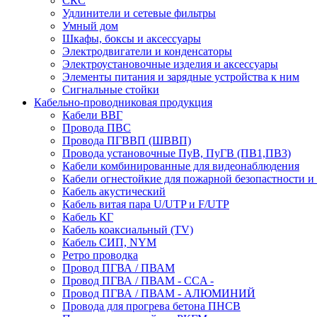
СКС
Удлинители и сетевые фильтры
Умный дом
Шкафы, боксы и аксессуары
Электродвигатели и конденсаторы
Электроустановочные изделия и аксессуары
Элементы питания и зарядные устройства к ним
Сигнальные стойки
Кабельно-проводниковая продукция
Кабели ВВГ
Провода ПВС
Провода ПГВВП (ШВВП)
Провода установочные ПуВ, ПуГВ (ПВ1,ПВ3)
Кабели комбинированные для видеонаблюдения
Кабели огнестойкие для пожарной безопастности и
Кабель акустический
Кабель витая пара U/UTP и F/UTP
Кабель КГ
Кабель коаксиальный (TV)
Кабель СИП, NYM
Ретро проводка
Провод ПГВА / ПВАМ
Провод ПГВА / ПВАМ - CCA -
Провод ПГВА / ПВАМ - АЛЮМИНИЙ
Провода для прогрева бетона ПНСВ