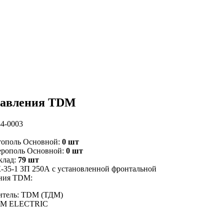
правления TDM
4-0003
тополь Основной:
0 шт
ерополь Основной:
0 шт
клад:
79 шт
35-1 3П 250А с установленной фронтальной
ения TDM:
итель: TDM (ТДМ)
DM ELECTRIC