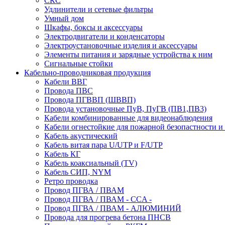
СКС
Удлинители и сетевые фильтры
Умный дом
Шкафы, боксы и аксессуары
Электродвигатели и конденсаторы
Электроустановочные изделия и аксессуары
Элементы питания и зарядные устройства к ним
Сигнальные стойки
Кабельно-проводниковая продукция
Кабели ВВГ
Провода ПВС
Провода ПГВВП (ШВВП)
Провода установочные ПуВ, ПуГВ (ПВ1,ПВ3)
Кабели комбинированные для видеонаблюдения
Кабели огнестойкие для пожарной безопастности и
Кабель акустический
Кабель витая пара U/UTP и F/UTP
Кабель КГ
Кабель коаксиальный (TV)
Кабель СИП, NYM
Ретро проводка
Провод ПГВА / ПВАМ
Провод ПГВА / ПВАМ - CCA -
Провод ПГВА / ПВАМ - АЛЮМИНИЙ
Провода для прогрева бетона ПНСВ