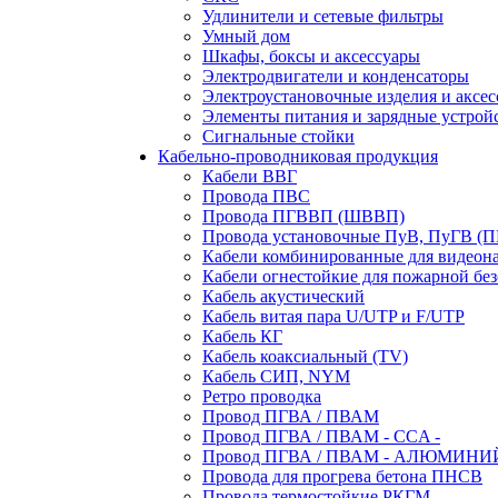
Удлинители и сетевые фильтры
Умный дом
Шкафы, боксы и аксессуары
Электродвигатели и конденсаторы
Электроустановочные изделия и аксе
Элементы питания и зарядные устрой
Сигнальные стойки
Кабельно-проводниковая продукция
Кабели ВВГ
Провода ПВС
Провода ПГВВП (ШВВП)
Провода установочные ПуВ, ПуГВ (
Кабели комбинированные для видеон
Кабели огнестойкие для пожарной без
Кабель акустический
Кабель витая пара U/UTP и F/UTP
Кабель КГ
Кабель коаксиальный (TV)
Кабель СИП, NYM
Ретро проводка
Провод ПГВА / ПВАМ
Провод ПГВА / ПВАМ - CCA -
Провод ПГВА / ПВАМ - АЛЮМИНИ
Провода для прогрева бетона ПНСВ
Провода термостойкие РКГМ