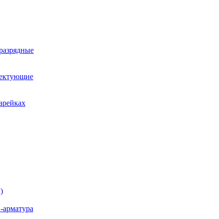
оразрядные
лектующие
арейках
)
-арматура