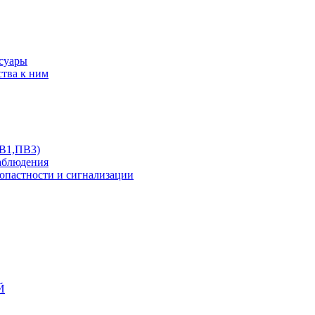
ссуары
ства к ним
ПВ1,ПВ3)
аблюдения
опастности и сигнализации
Й