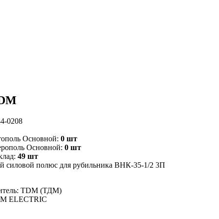
TDM
4-0208
тополь Основной:
0 шт
ерополь Основной:
0 шт
клад:
49 шт
 силовой полюс для рубильника ВНК-35-1/2 3П
итель: TDM (ТДМ)
DM ELECTRIC