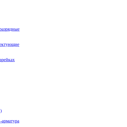
оразрядные
лектующие
арейках
)
-арматура