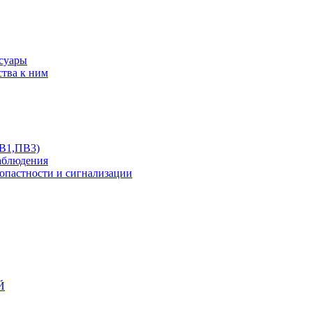
ссуары
ства к ним
ПВ1,ПВ3)
аблюдения
опастности и сигнализации
Й