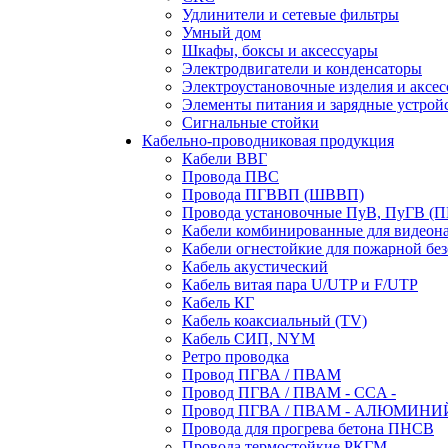
Удлинители и сетевые фильтры
Умный дом
Шкафы, боксы и аксессуары
Электродвигатели и конденсаторы
Электроустановочные изделия и аксе
Элементы питания и зарядные устрой
Сигнальные стойки
Кабельно-проводниковая продукция
Кабели ВВГ
Провода ПВС
Провода ПГВВП (ШВВП)
Провода установочные ПуВ, ПуГВ (
Кабели комбинированные для видеон
Кабели огнестойкие для пожарной без
Кабель акустический
Кабель витая пара U/UTP и F/UTP
Кабель КГ
Кабель коаксиальный (TV)
Кабель СИП, NYM
Ретро проводка
Провод ПГВА / ПВАМ
Провод ПГВА / ПВАМ - CCA -
Провод ПГВА / ПВАМ - АЛЮМИНИ
Провода для прогрева бетона ПНСВ
Провода термостойкие РКГМ