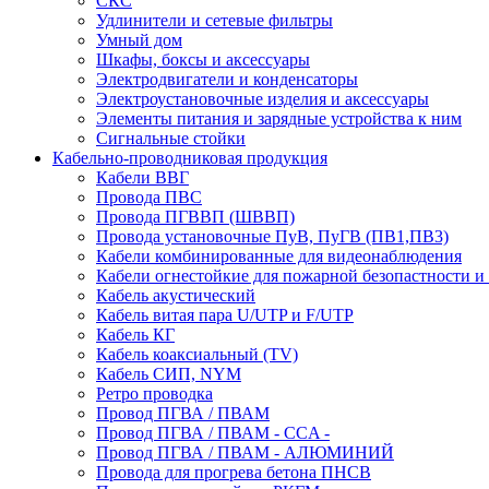
СКС
Удлинители и сетевые фильтры
Умный дом
Шкафы, боксы и аксессуары
Электродвигатели и конденсаторы
Электроустановочные изделия и аксессуары
Элементы питания и зарядные устройства к ним
Сигнальные стойки
Кабельно-проводниковая продукция
Кабели ВВГ
Провода ПВС
Провода ПГВВП (ШВВП)
Провода установочные ПуВ, ПуГВ (ПВ1,ПВ3)
Кабели комбинированные для видеонаблюдения
Кабели огнестойкие для пожарной безопастности и
Кабель акустический
Кабель витая пара U/UTP и F/UTP
Кабель КГ
Кабель коаксиальный (TV)
Кабель СИП, NYM
Ретро проводка
Провод ПГВА / ПВАМ
Провод ПГВА / ПВАМ - CCA -
Провод ПГВА / ПВАМ - АЛЮМИНИЙ
Провода для прогрева бетона ПНСВ