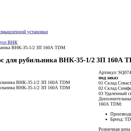
ромышленной установки
пусе ВНК
ьника ВНК-35-1/2 3П 160А TDM
с для рубильника ВНК-35-1/2 3П 160А 
Артикул: SQ074
под заказ
01 Склад Севас
02 Склад Симф
03 Удаленный с
Дополнительный
160А TDM:
Производ
Бренд: T
Розничная цена