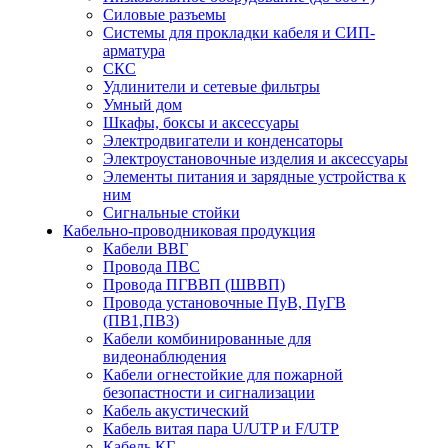
Силовые разъемы
Системы для прокладки кабеля и СИП-
арматура
СКС
Удлинители и сетевые фильтры
Умный дом
Шкафы, боксы и аксессуары
Электродвигатели и конденсаторы
Электроустановочные изделия и аксессуары
Элементы питания и зарядные устройства к
ним
Сигнальные стойки
Кабельно-проводниковая продукция
Кабели ВВГ
Провода ПВС
Провода ПГВВП (ШВВП)
Провода установочные ПуВ, ПуГВ
(ПВ1,ПВ3)
Кабели комбинированные для
видеонаблюдения
Кабели огнестойкие для пожарной
безопастности и сигнализации
Кабель акустический
Кабель витая пара U/UTP и F/UTP
Кабель КГ