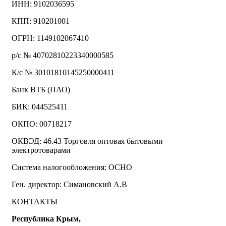
ИНН: 9102036595
КПП: 910201001
ОГРН: 1149102067410
р/с № 40702810223340000585
К/с № 30101810145250000411
Банк ВТБ (ПАО)
БИК: 044525411
ОКПО: 00718217
ОКВЭД: 46.43 Торговля оптовая бытовыми
электротоварами
Система налогообложения: ОСНО
Ген. директор: Симановский А.В
КОНТАКТЫ
Республика Крым,