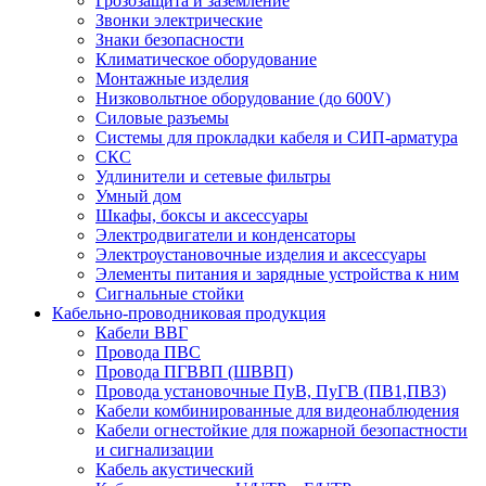
Грозозащита и заземление
Звонки электрические
Знаки безопасности
Климатическое оборудование
Монтажные изделия
Низковольтное оборудование (до 600V)
Силовые разъемы
Системы для прокладки кабеля и СИП-арматура
СКС
Удлинители и сетевые фильтры
Умный дом
Шкафы, боксы и аксессуары
Электродвигатели и конденсаторы
Электроустановочные изделия и аксессуары
Элементы питания и зарядные устройства к ним
Сигнальные стойки
Кабельно-проводниковая продукция
Кабели ВВГ
Провода ПВС
Провода ПГВВП (ШВВП)
Провода установочные ПуВ, ПуГВ (ПВ1,ПВ3)
Кабели комбинированные для видеонаблюдения
Кабели огнестойкие для пожарной безопастности
и сигнализации
Кабель акустический