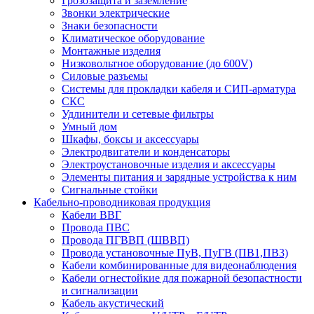
Грозозащита и заземление
Звонки электрические
Знаки безопасности
Климатическое оборудование
Монтажные изделия
Низковольтное оборудование (до 600V)
Силовые разъемы
Системы для прокладки кабеля и СИП-арматура
СКС
Удлинители и сетевые фильтры
Умный дом
Шкафы, боксы и аксессуары
Электродвигатели и конденсаторы
Электроустановочные изделия и аксессуары
Элементы питания и зарядные устройства к ним
Сигнальные стойки
Кабельно-проводниковая продукция
Кабели ВВГ
Провода ПВС
Провода ПГВВП (ШВВП)
Провода установочные ПуВ, ПуГВ (ПВ1,ПВ3)
Кабели комбинированные для видеонаблюдения
Кабели огнестойкие для пожарной безопастности
и сигнализации
Кабель акустический