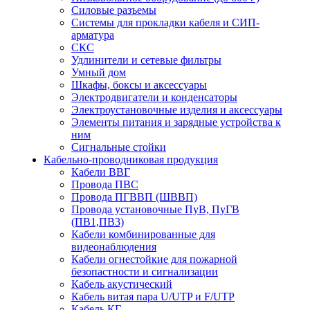
Силовые разъемы
Системы для прокладки кабеля и СИП-
арматура
СКС
Удлинители и сетевые фильтры
Умный дом
Шкафы, боксы и аксессуары
Электродвигатели и конденсаторы
Электроустановочные изделия и аксессуары
Элементы питания и зарядные устройства к
ним
Сигнальные стойки
Кабельно-проводниковая продукция
Кабели ВВГ
Провода ПВС
Провода ПГВВП (ШВВП)
Провода установочные ПуВ, ПуГВ
(ПВ1,ПВ3)
Кабели комбинированные для
видеонаблюдения
Кабели огнестойкие для пожарной
безопастности и сигнализации
Кабель акустический
Кабель витая пара U/UTP и F/UTP
Кабель КГ