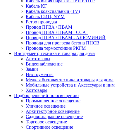
Кабель витая пара U/UTP и F/UTP
Кабель КГ
Кабель коаксиальный (TV)
Кабель СИП, NYM
Ретро проводка
Провод ПГВА / ПВАМ
Провод ПГВА / ПВАМ - CCA -
Провод ПГВА / ПВАМ - АЛЮМИНИЙ
Провода для прогрева бетона ПНСВ
Провода термостойкие РКГМ
Инструмент, техника и товары для дома
Автотовары
Видеонаблюдение
Замки
Инструменты
Мелкая бытовая техника и товары для дома
Мобильные устройства и Аксессуары к ним
Хозтовары
Подбор решений по освещению
Промышленное освещение
Уличное освещение
Архитектурное освещение
Садово-парковое освещение
Торговое освещение
Спортивное освещение