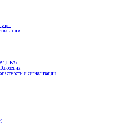
ссуары
ства к ним
ПВ1,ПВ3)
аблюдения
опастности и сигнализации
Й