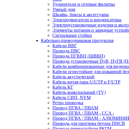
Удлинители и сетевые фильтры
Умный дом
Шкафы, боксы и аксессуары
Электродвигатели и конденсаторы
Электроустановочные изделия и аксе
Элементы питания и зарядные устрой
Сигнальные стойки
Кабельно-проводниковая продукция
Кабели ВВГ
Провода ПВС
Провода ПГВВП (ШВВП)
Провода установочные ПуВ, ПуГВ (
Кабели комбинированные для видеон
Кабели огнестойкие для пожарной без
Кабель акустический
Кабель витая пара U/UTP и F/UTP
Кабель КГ
Кабель коаксиальный (TV)
Кабель СИП, NYM
Ретро проводка
Провод ПГВА / ПВАМ
Провод ПГВА / ПВАМ - CCA -
Провод ПГВА / ПВАМ - АЛЮМИНИ
Провода для прогрева бетона ПНСВ
Провода термостойкие РКГМ