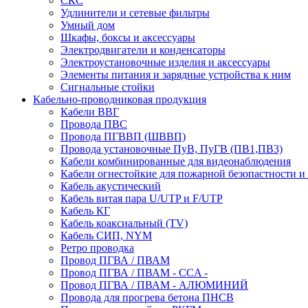
СКС
Удлинители и сетевые фильтры
Умный дом
Шкафы, боксы и аксессуары
Электродвигатели и конденсаторы
Электроустановочные изделия и аксессуары
Элементы питания и зарядные устройства к ним
Сигнальные стойки
Кабельно-проводниковая продукция
Кабели ВВГ
Провода ПВС
Провода ПГВВП (ШВВП)
Провода установочные ПуВ, ПуГВ (ПВ1,ПВ3)
Кабели комбинированные для видеонаблюдения
Кабели огнестойкие для пожарной безопастности и
Кабель акустический
Кабель витая пара U/UTP и F/UTP
Кабель КГ
Кабель коаксиальный (TV)
Кабель СИП, NYM
Ретро проводка
Провод ПГВА / ПВАМ
Провод ПГВА / ПВАМ - CCA -
Провод ПГВА / ПВАМ - АЛЮМИНИЙ
Провода для прогрева бетона ПНСВ