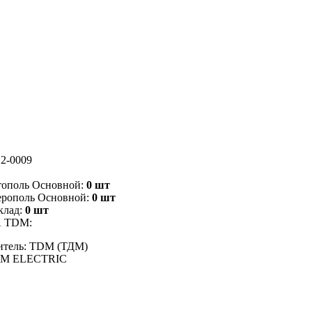
2-0009
тополь Основной:
0 шт
ерополь Основной:
0 шт
клад:
0 шт
А TDM:
итель: TDM (ТДМ)
DM ELECTRIC