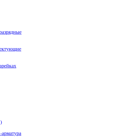
оразрядные
лектующие
арейках
)
-арматура