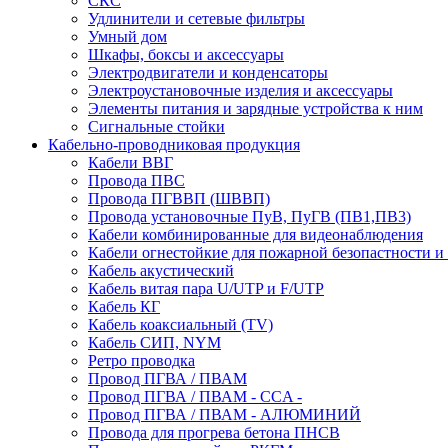
СКС
Удлинители и сетевые фильтры
Умный дом
Шкафы, боксы и аксессуары
Электродвигатели и конденсаторы
Электроустановочные изделия и аксессуары
Элементы питания и зарядные устройства к ним
Сигнальные стойки
Кабельно-проводниковая продукция
Кабели ВВГ
Провода ПВС
Провода ПГВВП (ШВВП)
Провода установочные ПуВ, ПуГВ (ПВ1,ПВ3)
Кабели комбинированные для видеонаблюдения
Кабели огнестойкие для пожарной безопастности и
Кабель акустический
Кабель витая пара U/UTP и F/UTP
Кабель КГ
Кабель коаксиальный (TV)
Кабель СИП, NYM
Ретро проводка
Провод ПГВА / ПВАМ
Провод ПГВА / ПВАМ - CCA -
Провод ПГВА / ПВАМ - АЛЮМИНИЙ
Провода для прогрева бетона ПНСВ