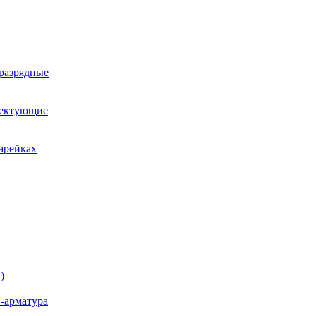
оразрядные
лектующие
арейках
)
-арматура