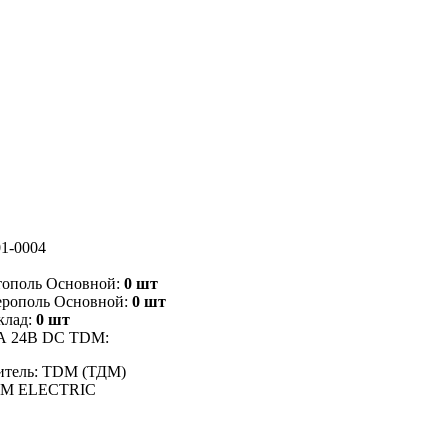
1-0004
тополь Основной:
0 шт
ерополь Основной:
0 шт
клад:
0 шт
3А 24В DC TDM:
итель: TDM (ТДМ)
DM ELECTRIC