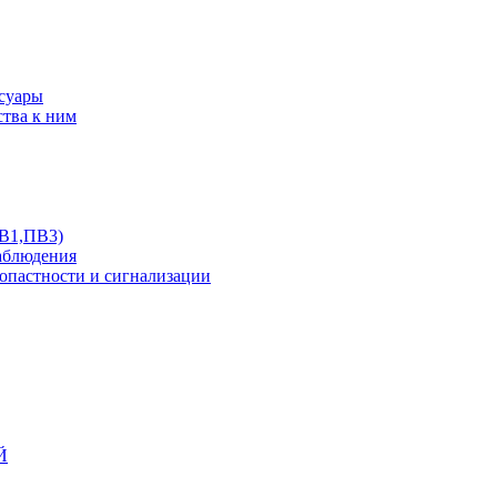
ссуары
ства к ним
ПВ1,ПВ3)
аблюдения
опастности и сигнализации
Й