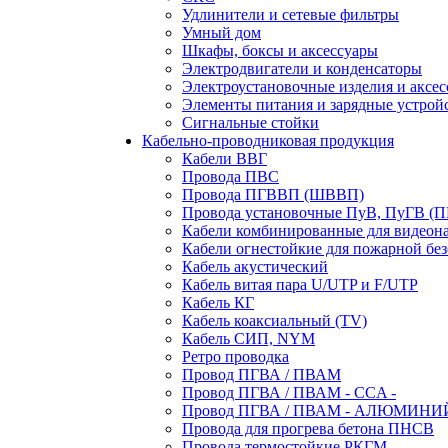
Удлинители и сетевые фильтры
Умный дом
Шкафы, боксы и аксессуары
Электродвигатели и конденсаторы
Электроустановочные изделия и аксе
Элементы питания и зарядные устрой
Сигнальные стойки
Кабельно-проводниковая продукция
Кабели ВВГ
Провода ПВС
Провода ПГВВП (ШВВП)
Провода установочные ПуВ, ПуГВ (
Кабели комбинированные для видеон
Кабели огнестойкие для пожарной без
Кабель акустический
Кабель витая пара U/UTP и F/UTP
Кабель КГ
Кабель коаксиальный (TV)
Кабель СИП, NYM
Ретро проводка
Провод ПГВА / ПВАМ
Провод ПГВА / ПВАМ - CCA -
Провод ПГВА / ПВАМ - АЛЮМИНИ
Провода для прогрева бетона ПНСВ
Провода термостойкие РКГМ