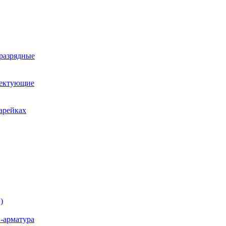
оразрядные
лектующие
арейках
)
-арматура