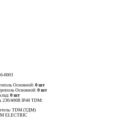
6-0003
тополь Основной:
0 шт
ерополь Основной:
0 шт
клад:
0 шт
 230/400В IP40 TDM:
итель: TDM (ТДМ)
DM ELECTRIC