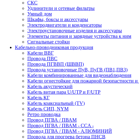
СКС
Удлинители и сетевые фильтры
Умный дом
Шкафы, боксы и аксессуары
Электродвигатели и конденсаторы
Электроустановочные изделия и аксессуары
Элементы питания и зарядные устройства к ним
Сигнальные стойки
Кабельно-проводниковая продукция
Кабели ВВГ
Провода ПВС
Провода ПГВВП (ШВВП)
Провода установочные ПуВ, ПуГВ (ПВ1,ПВ3)
Кабели комбинированные для видеонаблюдения
Кабели огнестойкие для пожарной безопастности и
Кабель акустический
Кабель витая пара U/UTP и F/UTP
Кабель КГ
Кабель коаксиальный (TV)
Кабель СИП, NYM
Ретро проводка
Провод ПГВА / ПВАМ
Провод ПГВА / ПВАМ - CCA -
Провод ПГВА / ПВАМ - АЛЮМИНИЙ
Провода для прогрева бетона ПНСВ