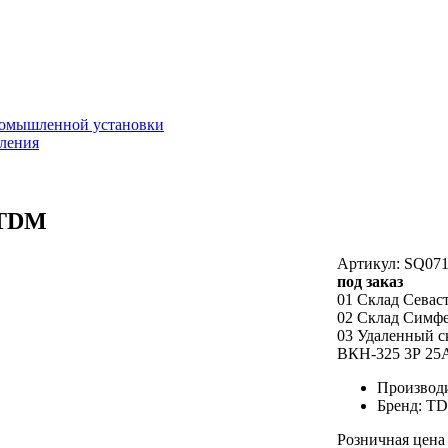
ромышленной установки
вления
 TDM
Артикул: SQ071
под заказ
01 Склад Севас
02 Склад Симф
03 Удаленный с
ВКН-325 3Р 25А
Производ
Бренд: T
Розничная цена