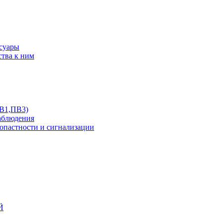
ссуары
ства к ним
ПВ1,ПВ3)
аблюдения
опастности и сигнализации
Й