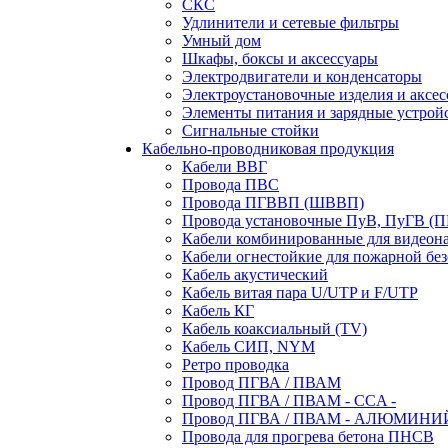
СКС
Удлинители и сетевые фильтры
Умный дом
Шкафы, боксы и аксессуары
Электродвигатели и конденсаторы
Электроустановочные изделия и аксе
Элементы питания и зарядные устрой
Сигнальные стойки
Кабельно-проводниковая продукция
Кабели ВВГ
Провода ПВС
Провода ПГВВП (ШВВП)
Провода установочные ПуВ, ПуГВ (
Кабели комбинированные для видеон
Кабели огнестойкие для пожарной без
Кабель акустический
Кабель витая пара U/UTP и F/UTP
Кабель КГ
Кабель коаксиальный (TV)
Кабель СИП, NYM
Ретро проводка
Провод ПГВА / ПВАМ
Провод ПГВА / ПВАМ - CCA -
Провод ПГВА / ПВАМ - АЛЮМИНИ
Провода для прогрева бетона ПНСВ