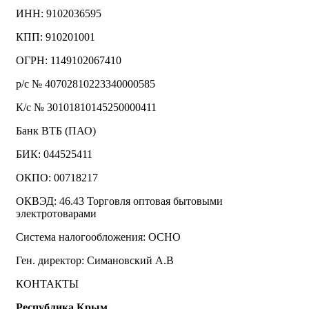
ИНН: 9102036595
КПП: 910201001
ОГРН: 1149102067410
р/с № 40702810223340000585
К/с № 30101810145250000411
Банк ВТБ (ПАО)
БИК: 044525411
ОКПО: 00718217
ОКВЭД: 46.43 Торговля оптовая бытовыми
электротоварами
Система налогообложения: ОСНО
Ген. директор: Симановский А.В
КОНТАКТЫ
Республика Крым,