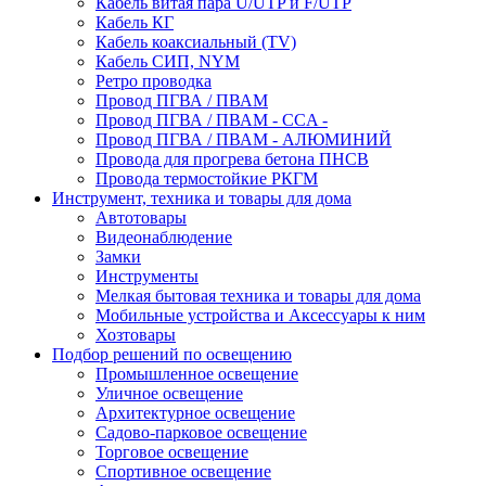
Кабель витая пара U/UTP и F/UTP
Кабель КГ
Кабель коаксиальный (TV)
Кабель СИП, NYM
Ретро проводка
Провод ПГВА / ПВАМ
Провод ПГВА / ПВАМ - CCA -
Провод ПГВА / ПВАМ - АЛЮМИНИЙ
Провода для прогрева бетона ПНСВ
Провода термостойкие РКГМ
Инструмент, техника и товары для дома
Автотовары
Видеонаблюдение
Замки
Инструменты
Мелкая бытовая техника и товары для дома
Мобильные устройства и Аксессуары к ним
Хозтовары
Подбор решений по освещению
Промышленное освещение
Уличное освещение
Архитектурное освещение
Садово-парковое освещение
Торговое освещение
Спортивное освещение