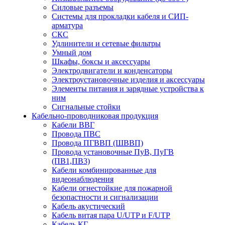
Силовые разъемы
Системы для прокладки кабеля и СИП-
арматура
СКС
Удлинители и сетевые фильтры
Умный дом
Шкафы, боксы и аксессуары
Электродвигатели и конденсаторы
Электроустановочные изделия и аксессуары
Элементы питания и зарядные устройства к
ним
Сигнальные стойки
Кабельно-проводниковая продукция
Кабели ВВГ
Провода ПВС
Провода ПГВВП (ШВВП)
Провода установочные ПуВ, ПуГВ
(ПВ1,ПВ3)
Кабели комбинированные для
видеонаблюдения
Кабели огнестойкие для пожарной
безопастности и сигнализации
Кабель акустический
Кабель витая пара U/UTP и F/UTP
Кабель КГ