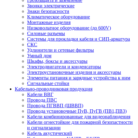
Грозозащита и заземление
Звонки электрические
Знаки безопасности
Климатическое оборудование
Монтажные изделия
Низковольтное оборудование (до 600V)
Силовые разъемы
Системы для прокладки кабеля и СИП-арматура
СКС
Удлинители и сетевые фильтры
Умный дом
Шкафы, боксы и аксессуары
Электродвигатели и конденсаторы
Электроустановочные изделия и аксессуары
Элементы питания и зарядные устройства к ним
Сигнальные стойки
Кабельно-проводниковая продукция
Кабели ВВГ
Провода ПВС
Провода ПГВВП (ШВВП)
Провода установочные ПуВ, ПуГВ (ПВ1,ПВ3)
Кабели комбинированные для видеонаблюдения
Кабели огнестойкие для пожарной безопастности
и сигнализации
Кабель акустический