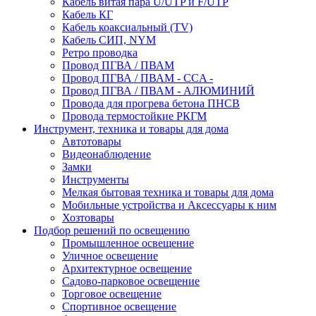
Кабель витая пара U/UTP и F/UTP
Кабель КГ
Кабель коаксиальный (TV)
Кабель СИП, NYM
Ретро проводка
Провод ПГВА / ПВАМ
Провод ПГВА / ПВАМ - CCA -
Провод ПГВА / ПВАМ - АЛЮМИНИЙ
Провода для прогрева бетона ПНСВ
Провода термостойкие РКГМ
Инструмент, техника и товары для дома
Автотовары
Видеонаблюдение
Замки
Инструменты
Мелкая бытовая техника и товары для дома
Мобильные устройства и Аксессуары к ним
Хозтовары
Подбор решений по освещению
Промышленное освещение
Уличное освещение
Архитектурное освещение
Садово-парковое освещение
Торговое освещение
Спортивное освещение