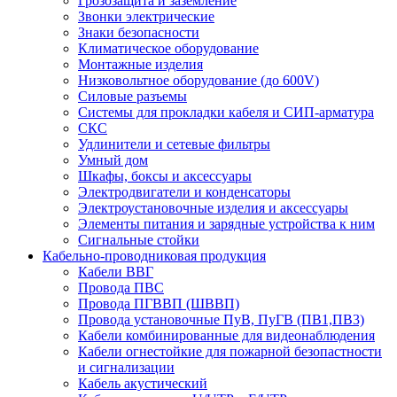
Грозозащита и заземление
Звонки электрические
Знаки безопасности
Климатическое оборудование
Монтажные изделия
Низковольтное оборудование (до 600V)
Силовые разъемы
Системы для прокладки кабеля и СИП-арматура
СКС
Удлинители и сетевые фильтры
Умный дом
Шкафы, боксы и аксессуары
Электродвигатели и конденсаторы
Электроустановочные изделия и аксессуары
Элементы питания и зарядные устройства к ним
Сигнальные стойки
Кабельно-проводниковая продукция
Кабели ВВГ
Провода ПВС
Провода ПГВВП (ШВВП)
Провода установочные ПуВ, ПуГВ (ПВ1,ПВ3)
Кабели комбинированные для видеонаблюдения
Кабели огнестойкие для пожарной безопастности
и сигнализации
Кабель акустический