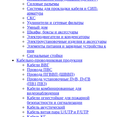
Силовые разъемы
Системы для прокладки кабеля и СИП-
арматура
СКС
Удлинители и сетевые фильтры
Умный дом
Шкафы, боксы и аксессуары
Электродвигатели и конденсаторы
Электроустановочные изделия и аксессуары
Элементы питания и зарядные устройства к
ним
Сигнальные стойки
Кабельно-проводниковая продукция
Кабели ВВГ
Провода ПВС
Провода ПГВВП (ШВВП)
Провода установочные ПуВ, ПуГВ
(ПВ1,ПВ3)
Кабели комбинированные для
видеонаблюдения
Кабели огнестойкие для пожарной
безопастности и сигнализации
Кабель акустический
Кабель витая пара U/UTP и F/UTP
Кабель КГ