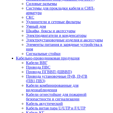
Силовые разъемы
Системы для прокладки кабеля и СИП-
арматура
СКС
Удлинители и сетевые фильтры
Умный дом
Шкафы, боксы и аксессуары
Электродвигатели и конденсаторы
Электроустановочные изделия и аксессуары
Элементы питания и зарядные устройства к
ним
Сигнальные стойки
Кабельно-проводниковая продукция
Кабели ВВГ
Провода ПВС
Провода ПГВВП (ШВВП)
Провода установочные ПуВ, ПуГВ
(ПВ1,ПВ3)
Кабели комбинированные для
видеонаблюдения
Кабели огнестойкие для пожарной
безопастности и сигнализации
Кабель акустический
Кабель витая пара U/UTP и F/UTP
Кабель КГ