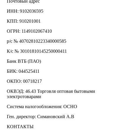
Почтовый адрес
ИНН: 9102036595
КПП: 910201001
ОГРН: 1149102067410
р/с № 40702810223340000585
К/с № 30101810145250000411
Банк ВТБ (ПАО)
БИК: 044525411
ОКПО: 00718217
ОКВЭД: 46.43 Торговля оптовая бытовыми
электротоварами
Система налогообложения: ОСНО
Ген. директор: Симановский А.В
КОНТАКТЫ