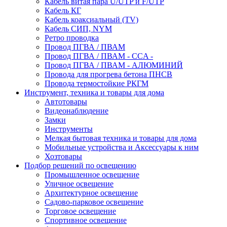
Кабель витая пара U/UTP и F/UTP
Кабель КГ
Кабель коаксиальный (TV)
Кабель СИП, NYM
Ретро проводка
Провод ПГВА / ПВАМ
Провод ПГВА / ПВАМ - CCA -
Провод ПГВА / ПВАМ - АЛЮМИНИЙ
Провода для прогрева бетона ПНСВ
Провода термостойкие РКГМ
Инструмент, техника и товары для дома
Автотовары
Видеонаблюдение
Замки
Инструменты
Мелкая бытовая техника и товары для дома
Мобильные устройства и Аксессуары к ним
Хозтовары
Подбор решений по освещению
Промышленное освещение
Уличное освещение
Архитектурное освещение
Садово-парковое освещение
Торговое освещение
Спортивное освещение