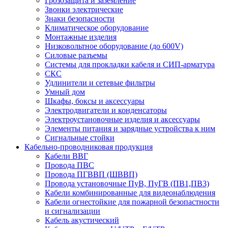
Грозозащита и заземление
Звонки электрические
Знаки безопасности
Климатическое оборудование
Монтажные изделия
Низковольтное оборудование (до 600V)
Силовые разъемы
Системы для прокладки кабеля и СИП-арматура
СКС
Удлинители и сетевые фильтры
Умный дом
Шкафы, боксы и аксессуары
Электродвигатели и конденсаторы
Электроустановочные изделия и аксессуары
Элементы питания и зарядные устройства к ним
Сигнальные стойки
Кабельно-проводниковая продукция
Кабели ВВГ
Провода ПВС
Провода ПГВВП (ШВВП)
Провода установочные ПуВ, ПуГВ (ПВ1,ПВ3)
Кабели комбинированные для видеонаблюдения
Кабели огнестойкие для пожарной безопастности
и сигнализации
Кабель акустический