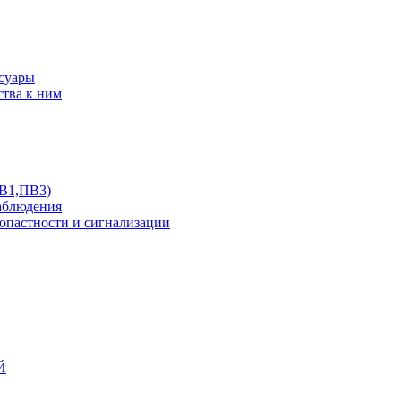
ссуары
ства к ним
ПВ1,ПВ3)
аблюдения
опастности и сигнализации
Й