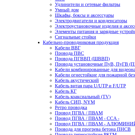
Удлинители и сетевые фильтры
Умный дом
Шкафы, боксы и аксессуары
Электродвигатели и конденсаторы
Электроустановочные изделия и аксе
Элементы питания и зарядные устрой
Сигнальные стойки
Кабельно-проводниковая продукция
Кабели ВВГ
Провода ПВС
Провода ПГВВП (ШВВП)
Провода установочные ПуВ, ПуГВ (
Кабели комбинированные для видеон
Кабели огнестойкие для пожарной без
Кабель акустический
Кабель витая пара U/UTP и F/UTP
Кабель КГ
Кабель коаксиальный (TV)
Кабель СИП, NYM
Ретро проводка
Провод ПГВА / ПВАМ
Провод ПГВА / ПВАМ - CCA -
Провод ПГВА / ПВАМ - АЛЮМИНИ
Провода для прогрева бетона ПНСВ
Провода термостойкие РКГМ