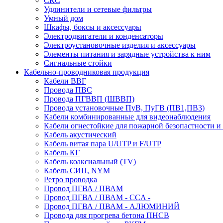
СКС
Удлинители и сетевые фильтры
Умный дом
Шкафы, боксы и аксессуары
Электродвигатели и конденсаторы
Электроустановочные изделия и аксессуары
Элементы питания и зарядные устройства к ним
Сигнальные стойки
Кабельно-проводниковая продукция
Кабели ВВГ
Провода ПВС
Провода ПГВВП (ШВВП)
Провода установочные ПуВ, ПуГВ (ПВ1,ПВ3)
Кабели комбинированные для видеонаблюдения
Кабели огнестойкие для пожарной безопастности и
Кабель акустический
Кабель витая пара U/UTP и F/UTP
Кабель КГ
Кабель коаксиальный (TV)
Кабель СИП, NYM
Ретро проводка
Провод ПГВА / ПВАМ
Провод ПГВА / ПВАМ - CCA -
Провод ПГВА / ПВАМ - АЛЮМИНИЙ
Провода для прогрева бетона ПНСВ