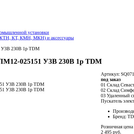
ромышленной установки
(КТН, КТ, КМН, МКН) и аксессуары
1 У3В 230В 1р TDM
ПМ12-025151 У3В 230В 1р TDM
Артикул: SQ071
под заказ
01 Склад Севас
02 Склад Симф
03 Удаленный с
Пускатель эле
Производ
Бренд: T
Розничная цена
2 495 руб.