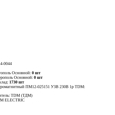
4-0044
тополь Основной:
0 шт
ерополь Основной:
0 шт
клад:
1730 шт
ктромагнитный ПМ12-025151 У3В 230В 1р TDM:
итель: TDM (ТДМ)
DM ELECTRIC