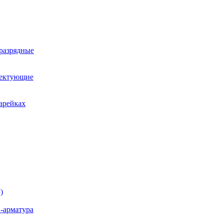
оразрядные
лектующие
арейках
)
-арматура