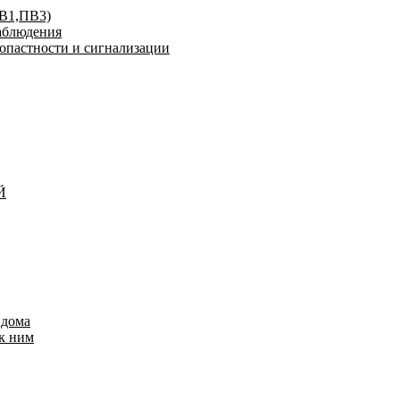
ПВ1,ПВ3)
аблюдения
опастности и сигнализации
Й
 дома
к ним