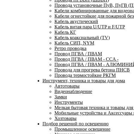
Провода установочные ПуВ, ПуГВ (
Кабели комбинированные для видеон
Кабели огнестойкие для пожарной без
Кабель акустический
Кабель витая пара U/UTP и F/UTP
Кабель КГ
Кабель коаксиальный (TV)
Кабель СИП, NYM
Ретро проводка
Провод ПГВА / ПВАМ
Провод ПГВА / ПВАМ - CCA -
Провод ПГВА / ПВАМ - АЛЮМИНИ
Провода для прогрева бетона ПНСВ
Провода термостойкие РКГМ
Инструмент, техника и товары для дома
Автотовары
Видеонаблюдение
Замки
Инструменты
Мелкая бытовая техника и товары для
Мобильные устройства и Аксессуары 
Хозтовары
Подбор решений по освещению
Промышленное освещение