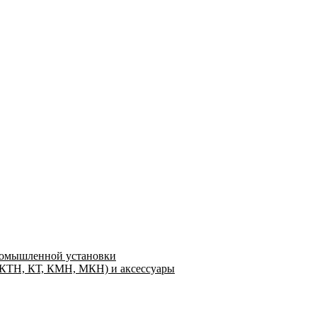
ромышленной установки
(КТН, КТ, КМН, МКН) и аксессуары