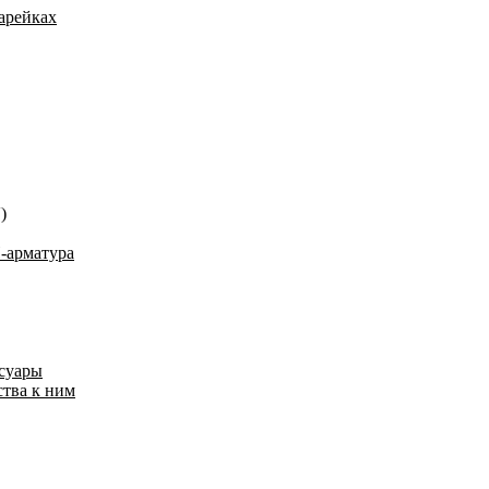
арейках
)
-арматура
ссуары
ства к ним