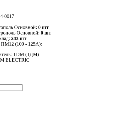
4-0017
тополь Основной:
0 шт
ерополь Основной:
0 шт
клад:
243 шт
 ПМ12 (100 - 125А):
итель: TDM (ТДМ)
DM ELECTRIC