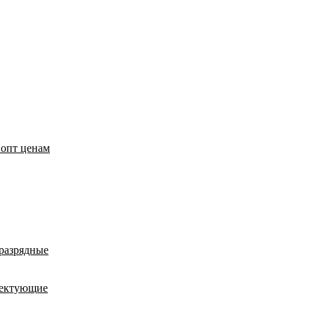
 опт ценам
оразрядные
лектующие