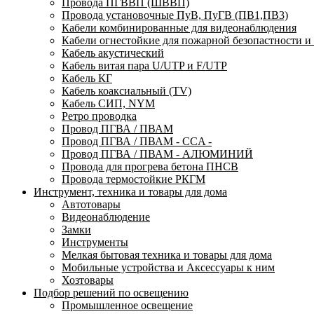
Провода ПГВВП (ШВВП)
Провода установочные ПуВ, ПуГВ (ПВ1,ПВ3)
Кабели комбинированные для видеонаблюдения
Кабели огнестойкие для пожарной безопастности и
Кабель акустический
Кабель витая пара U/UTP и F/UTP
Кабель КГ
Кабель коаксиальный (TV)
Кабель СИП, NYM
Ретро проводка
Провод ПГВА / ПВАМ
Провод ПГВА / ПВАМ - CCA -
Провод ПГВА / ПВАМ - АЛЮМИНИЙ
Провода для прогрева бетона ПНСВ
Провода термостойкие РКГМ
Инструмент, техника и товары для дома
Автотовары
Видеонаблюдение
Замки
Инструменты
Мелкая бытовая техника и товары для дома
Мобильные устройства и Аксессуары к ним
Хозтовары
Подбор решений по освещению
Промышленное освещение