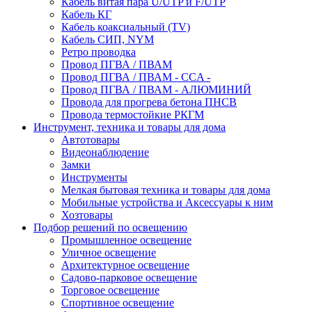
Кабель витая пара U/UTP и F/UTP
Кабель КГ
Кабель коаксиальный (TV)
Кабель СИП, NYM
Ретро проводка
Провод ПГВА / ПВАМ
Провод ПГВА / ПВАМ - CCA -
Провод ПГВА / ПВАМ - АЛЮМИНИЙ
Провода для прогрева бетона ПНСВ
Провода термостойкие РКГМ
Инструмент, техника и товары для дома
Автотовары
Видеонаблюдение
Замки
Инструменты
Мелкая бытовая техника и товары для дома
Мобильные устройства и Аксессуары к ним
Хозтовары
Подбор решений по освещению
Промышленное освещение
Уличное освещение
Архитектурное освещение
Садово-парковое освещение
Торговое освещение
Спортивное освещение