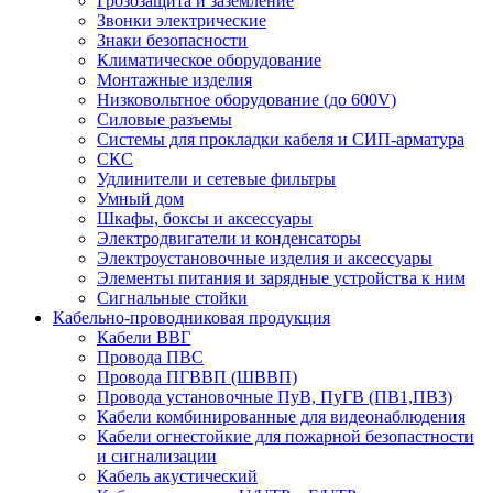
Грозозащита и заземление
Звонки электрические
Знаки безопасности
Климатическое оборудование
Монтажные изделия
Низковольтное оборудование (до 600V)
Силовые разъемы
Системы для прокладки кабеля и СИП-арматура
СКС
Удлинители и сетевые фильтры
Умный дом
Шкафы, боксы и аксессуары
Электродвигатели и конденсаторы
Электроустановочные изделия и аксессуары
Элементы питания и зарядные устройства к ним
Сигнальные стойки
Кабельно-проводниковая продукция
Кабели ВВГ
Провода ПВС
Провода ПГВВП (ШВВП)
Провода установочные ПуВ, ПуГВ (ПВ1,ПВ3)
Кабели комбинированные для видеонаблюдения
Кабели огнестойкие для пожарной безопастности
и сигнализации
Кабель акустический