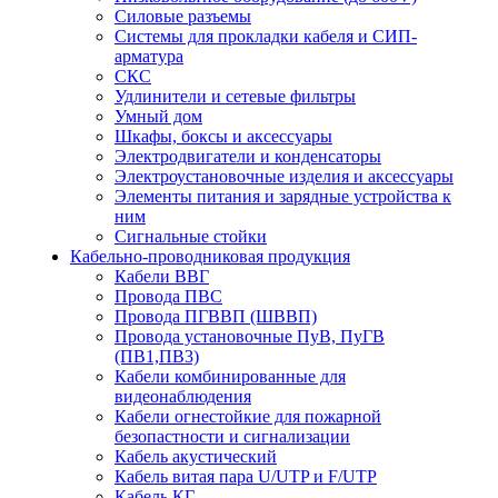
Силовые разъемы
Системы для прокладки кабеля и СИП-
арматура
СКС
Удлинители и сетевые фильтры
Умный дом
Шкафы, боксы и аксессуары
Электродвигатели и конденсаторы
Электроустановочные изделия и аксессуары
Элементы питания и зарядные устройства к
ним
Сигнальные стойки
Кабельно-проводниковая продукция
Кабели ВВГ
Провода ПВС
Провода ПГВВП (ШВВП)
Провода установочные ПуВ, ПуГВ
(ПВ1,ПВ3)
Кабели комбинированные для
видеонаблюдения
Кабели огнестойкие для пожарной
безопастности и сигнализации
Кабель акустический
Кабель витая пара U/UTP и F/UTP
Кабель КГ