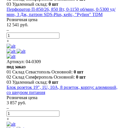
03 Удаленный склад:
0 шт
Перфоратор П-850/26, 850 Вт, 0-1150 об/мин, 0-5300 уд/
мин, 3 Дж, патрон SDS-Plus, кейс, "Рубин" TDM
Розничная цена
12 541 руб.
–
+
Артикул: 04-0309
под заказ
01 Склад Севастополь Основной:
0 шт
02 Склад Симферополь Основной:
0 шт
03 Удаленный склад:
0 шт
Блок розеток 19", 1U, 10А, 8 розеток, корпус алюминий,
со шнуром питания
Розничная цена
3 857 руб.
–
+