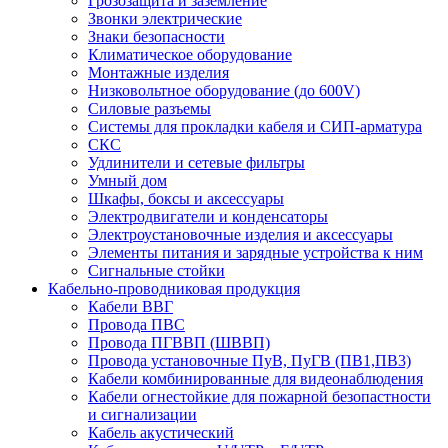
Грозозащита и заземление
Звонки электрические
Знаки безопасности
Климатическое оборудование
Монтажные изделия
Низковольтное оборудование (до 600V)
Силовые разъемы
Системы для прокладки кабеля и СИП-арматура
СКС
Удлинители и сетевые фильтры
Умный дом
Шкафы, боксы и аксессуары
Электродвигатели и конденсаторы
Электроустановочные изделия и аксессуары
Элементы питания и зарядные устройства к ним
Сигнальные стойки
Кабельно-проводниковая продукция
Кабели ВВГ
Провода ПВС
Провода ПГВВП (ШВВП)
Провода установочные ПуВ, ПуГВ (ПВ1,ПВ3)
Кабели комбинированные для видеонаблюдения
Кабели огнестойкие для пожарной безопастности
и сигнализации
Кабель акустический