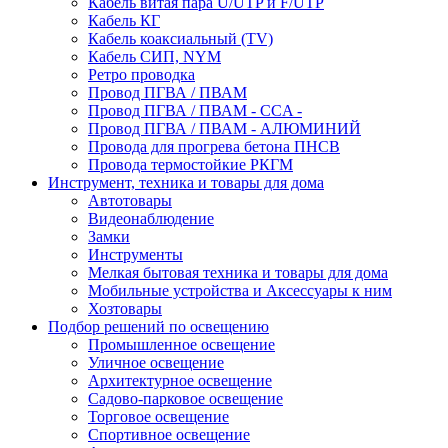
Кабель витая пара U/UTP и F/UTP
Кабель КГ
Кабель коаксиальный (TV)
Кабель СИП, NYM
Ретро проводка
Провод ПГВА / ПВАМ
Провод ПГВА / ПВАМ - CCA -
Провод ПГВА / ПВАМ - АЛЮМИНИЙ
Провода для прогрева бетона ПНСВ
Провода термостойкие РКГМ
Инструмент, техника и товары для дома
Автотовары
Видеонаблюдение
Замки
Инструменты
Мелкая бытовая техника и товары для дома
Мобильные устройства и Аксессуары к ним
Хозтовары
Подбор решений по освещению
Промышленное освещение
Уличное освещение
Архитектурное освещение
Садово-парковое освещение
Торговое освещение
Спортивное освещение