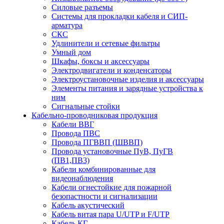
Силовые разъемы
Системы для прокладки кабеля и СИП-
арматура
СКС
Удлинители и сетевые фильтры
Умный дом
Шкафы, боксы и аксессуары
Электродвигатели и конденсаторы
Электроустановочные изделия и аксессуары
Элементы питания и зарядные устройства к
ним
Сигнальные стойки
Кабельно-проводниковая продукция
Кабели ВВГ
Провода ПВС
Провода ПГВВП (ШВВП)
Провода установочные ПуВ, ПуГВ
(ПВ1,ПВ3)
Кабели комбинированные для
видеонаблюдения
Кабели огнестойкие для пожарной
безопастности и сигнализации
Кабель акустический
Кабель витая пара U/UTP и F/UTP
Кабель КГ