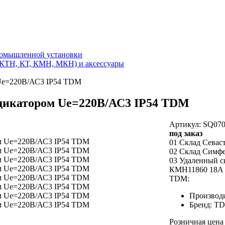
ромышленной установки
(КТН, КТ, КМН, МКН) и аксессуары
 Ue=220В/АС3 IP54 TDM
ндикатором Ue=220В/АС3 IP54 TDM
Артикул: SQ070
под заказ
01 Склад Севас
02 Склад Симф
03 Удаленный с
КМН11860 18А в
TDM:
Производ
Бренд: T
Розничная цена