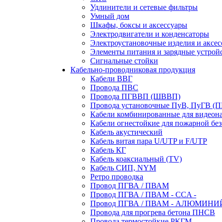
Удлинители и сетевые фильтры
Умный дом
Шкафы, боксы и аксессуары
Электродвигатели и конденсаторы
Электроустановочные изделия и аксе
Элементы питания и зарядные устрой
Сигнальные стойки
Кабельно-проводниковая продукция
Кабели ВВГ
Провода ПВС
Провода ПГВВП (ШВВП)
Провода установочные ПуВ, ПуГВ (
Кабели комбинированные для видеон
Кабели огнестойкие для пожарной без
Кабель акустический
Кабель витая пара U/UTP и F/UTP
Кабель КГ
Кабель коаксиальный (TV)
Кабель СИП, NYM
Ретро проводка
Провод ПГВА / ПВАМ
Провод ПГВА / ПВАМ - CCA -
Провод ПГВА / ПВАМ - АЛЮМИНИ
Провода для прогрева бетона ПНСВ
Провода термостойкие РКГМ