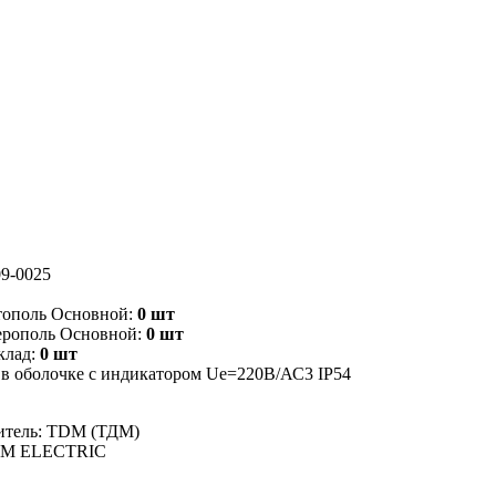
9-0025
тополь Основной:
0 шт
ерополь Основной:
0 шт
клад:
0 шт
 оболочке с индикатором Ue=220В/АС3 IP54
итель: TDM (ТДМ)
DM ELECTRIC