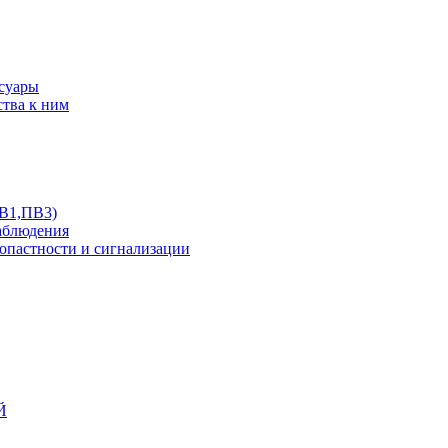
ссуары
ства к ним
ПВ1,ПВ3)
аблюдения
опастности и сигнализации
Й