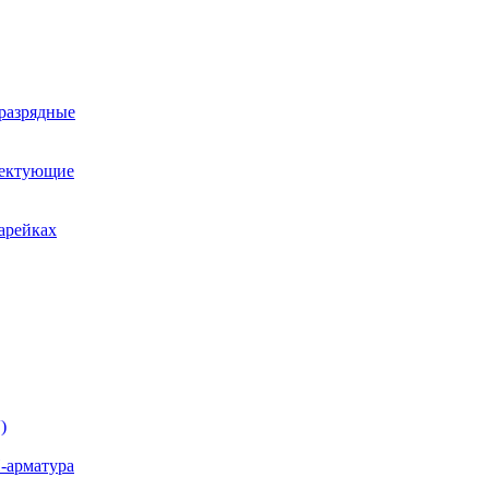
оразрядные
лектующие
арейках
)
-арматура