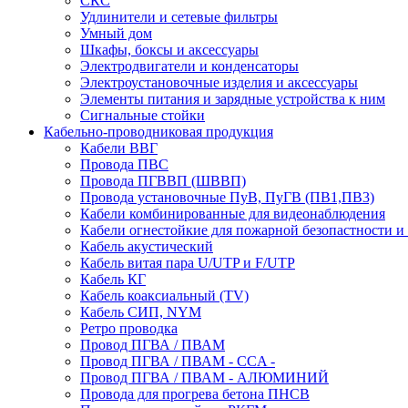
СКС
Удлинители и сетевые фильтры
Умный дом
Шкафы, боксы и аксессуары
Электродвигатели и конденсаторы
Электроустановочные изделия и аксессуары
Элементы питания и зарядные устройства к ним
Сигнальные стойки
Кабельно-проводниковая продукция
Кабели ВВГ
Провода ПВС
Провода ПГВВП (ШВВП)
Провода установочные ПуВ, ПуГВ (ПВ1,ПВ3)
Кабели комбинированные для видеонаблюдения
Кабели огнестойкие для пожарной безопастности и
Кабель акустический
Кабель витая пара U/UTP и F/UTP
Кабель КГ
Кабель коаксиальный (TV)
Кабель СИП, NYM
Ретро проводка
Провод ПГВА / ПВАМ
Провод ПГВА / ПВАМ - CCA -
Провод ПГВА / ПВАМ - АЛЮМИНИЙ
Провода для прогрева бетона ПНСВ