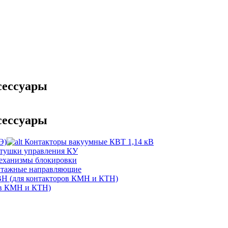
сессуары
сессуары
Э)
Контакторы вакуумные КВТ 1,14 кВ
атушки управления КУ
механизмы блокировки
онтажные направляющие
Н (для контакторов КМН и КТН)
ов КМН и КТН)