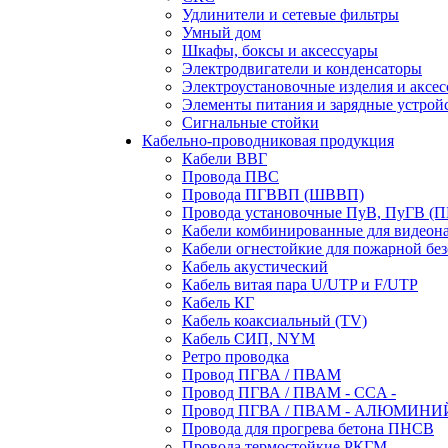
Удлинители и сетевые фильтры
Умный дом
Шкафы, боксы и аксессуары
Электродвигатели и конденсаторы
Электроустановочные изделия и аксе
Элементы питания и зарядные устрой
Сигнальные стойки
Кабельно-проводниковая продукция
Кабели ВВГ
Провода ПВС
Провода ПГВВП (ШВВП)
Провода установочные ПуВ, ПуГВ (
Кабели комбинированные для видеон
Кабели огнестойкие для пожарной без
Кабель акустический
Кабель витая пара U/UTP и F/UTP
Кабель КГ
Кабель коаксиальный (TV)
Кабель СИП, NYM
Ретро проводка
Провод ПГВА / ПВАМ
Провод ПГВА / ПВАМ - CCA -
Провод ПГВА / ПВАМ - АЛЮМИНИ
Провода для прогрева бетона ПНСВ
Провода термостойкие РКГМ