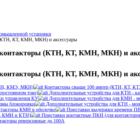
ромышленной установки
(КТН, КТ, КМН, МКН) и аксессуары
 контакторы (КТН, КТ, КМН, МКН) и ак
 контакторы (КТН, КТ, КМН, МКН) и ак
КМН, КМЭ, МКН)
Контакторы свыше 100 ампер (КТН, КТ, КТ
постоянном токе)
Дополнительные устройства для КTH - к
ки управления КУ
Дополнительные устройства для КМН - 
измы блокировки
Дополнительные устройства для КТН - м
такторы КМН в оболочке
Приставки выдержки времени ПВ
ов КМН и КТН)
Приставки контактные ПКН (для контактор
такторы реверсивные до 100А