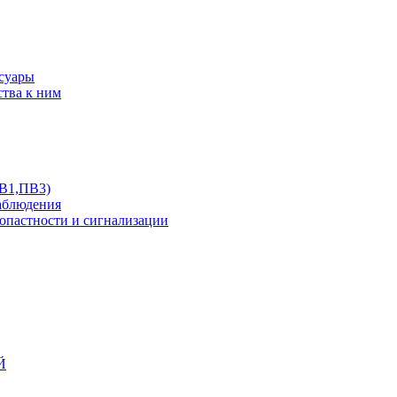
ссуары
ства к ним
ПВ1,ПВ3)
аблюдения
опастности и сигнализации
Й