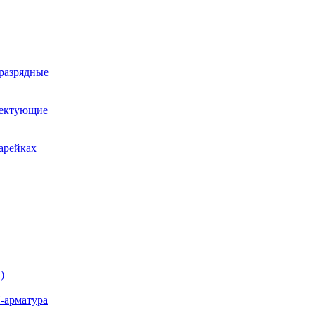
оразрядные
лектующие
арейках
)
-арматура