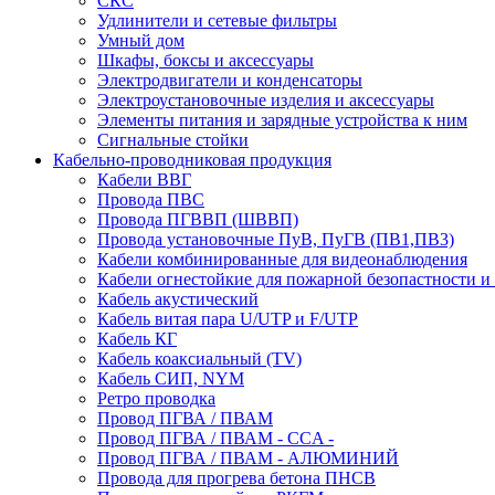
СКС
Удлинители и сетевые фильтры
Умный дом
Шкафы, боксы и аксессуары
Электродвигатели и конденсаторы
Электроустановочные изделия и аксессуары
Элементы питания и зарядные устройства к ним
Сигнальные стойки
Кабельно-проводниковая продукция
Кабели ВВГ
Провода ПВС
Провода ПГВВП (ШВВП)
Провода установочные ПуВ, ПуГВ (ПВ1,ПВ3)
Кабели комбинированные для видеонаблюдения
Кабели огнестойкие для пожарной безопастности и
Кабель акустический
Кабель витая пара U/UTP и F/UTP
Кабель КГ
Кабель коаксиальный (TV)
Кабель СИП, NYM
Ретро проводка
Провод ПГВА / ПВАМ
Провод ПГВА / ПВАМ - CCA -
Провод ПГВА / ПВАМ - АЛЮМИНИЙ
Провода для прогрева бетона ПНСВ