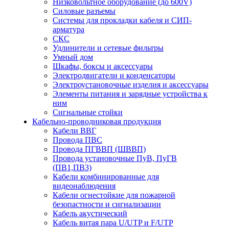
Низковольтное оборудование (до 600V)
Силовые разъемы
Системы для прокладки кабеля и СИП-
арматура
СКС
Удлинители и сетевые фильтры
Умный дом
Шкафы, боксы и аксессуары
Электродвигатели и конденсаторы
Электроустановочные изделия и аксессуары
Элементы питания и зарядные устройства к
ним
Сигнальные стойки
Кабельно-проводниковая продукция
Кабели ВВГ
Провода ПВС
Провода ПГВВП (ШВВП)
Провода установочные ПуВ, ПуГВ
(ПВ1,ПВ3)
Кабели комбинированные для
видеонаблюдения
Кабели огнестойкие для пожарной
безопастности и сигнализации
Кабель акустический
Кабель витая пара U/UTP и F/UTP