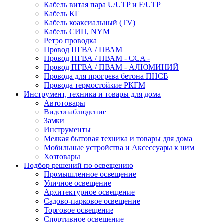
Кабель витая пара U/UTP и F/UTP
Кабель КГ
Кабель коаксиальный (TV)
Кабель СИП, NYM
Ретро проводка
Провод ПГВА / ПВАМ
Провод ПГВА / ПВАМ - CCA -
Провод ПГВА / ПВАМ - АЛЮМИНИЙ
Провода для прогрева бетона ПНСВ
Провода термостойкие РКГМ
Инструмент, техника и товары для дома
Автотовары
Видеонаблюдение
Замки
Инструменты
Мелкая бытовая техника и товары для дома
Мобильные устройства и Аксессуары к ним
Хозтовары
Подбор решений по освещению
Промышленное освещение
Уличное освещение
Архитектурное освещение
Садово-парковое освещение
Торговое освещение
Спортивное освещение