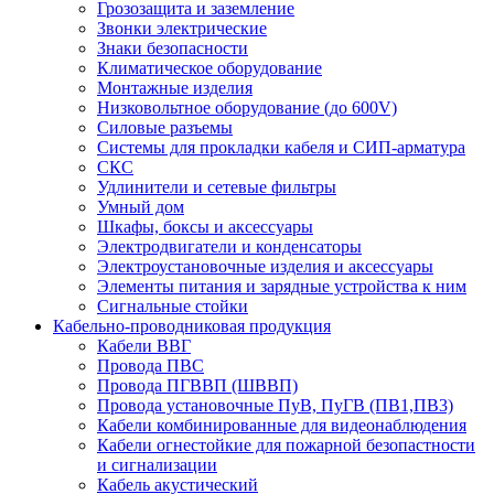
Грозозащита и заземление
Звонки электрические
Знаки безопасности
Климатическое оборудование
Монтажные изделия
Низковольтное оборудование (до 600V)
Силовые разъемы
Системы для прокладки кабеля и СИП-арматура
СКС
Удлинители и сетевые фильтры
Умный дом
Шкафы, боксы и аксессуары
Электродвигатели и конденсаторы
Электроустановочные изделия и аксессуары
Элементы питания и зарядные устройства к ним
Сигнальные стойки
Кабельно-проводниковая продукция
Кабели ВВГ
Провода ПВС
Провода ПГВВП (ШВВП)
Провода установочные ПуВ, ПуГВ (ПВ1,ПВ3)
Кабели комбинированные для видеонаблюдения
Кабели огнестойкие для пожарной безопастности
и сигнализации
Кабель акустический