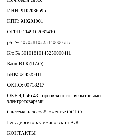
ИНН: 9102036595
КПП: 910201001
ОГРН: 1149102067410
р/с № 40702810223340000585
К/с № 30101810145250000411
Банк ВТБ (ПАО)
БИК: 044525411
ОКПО: 00718217
ОКВЭД: 46.43 Торговля оптовая бытовыми
электротоварами
Система налогообложения: ОСНО
Ген. директор: Симановский А.В
КОНТАКТЫ