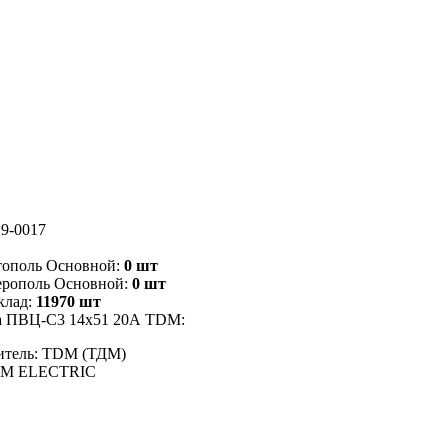
9-0017
тополь Основной:
0 шт
ерополь Основной:
0 шт
клад:
11970 шт
ка ПВЦ-С3 14х51 20А TDM:
итель: TDM (ТДМ)
DM ELECTRIC