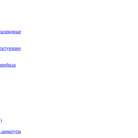
оразрядные
лектующие
арейках
)
-арматура