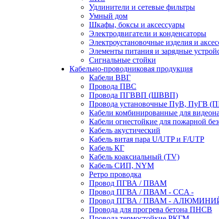
Удлинители и сетевые фильтры
Умный дом
Шкафы, боксы и аксессуары
Электродвигатели и конденсаторы
Электроустановочные изделия и аксе
Элементы питания и зарядные устрой
Сигнальные стойки
Кабельно-проводниковая продукция
Кабели ВВГ
Провода ПВС
Провода ПГВВП (ШВВП)
Провода установочные ПуВ, ПуГВ (
Кабели комбинированные для видеон
Кабели огнестойкие для пожарной без
Кабель акустический
Кабель витая пара U/UTP и F/UTP
Кабель КГ
Кабель коаксиальный (TV)
Кабель СИП, NYM
Ретро проводка
Провод ПГВА / ПВАМ
Провод ПГВА / ПВАМ - CCA -
Провод ПГВА / ПВАМ - АЛЮМИНИ
Провода для прогрева бетона ПНСВ
Провода термостойкие РКГМ