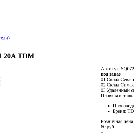
тели)
1 20А TDM
Артикул: SQ072
под заказ
01 Склад Севас
02 Склад Симф
03 Удаленный с
Плавкая встав
Производ
Бренд: T
Розничная цена
60 руб.
–