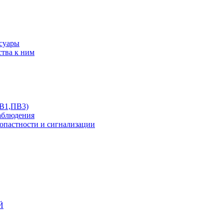
ссуары
ства к ним
ПВ1,ПВ3)
аблюдения
опастности и сигнализации
Й