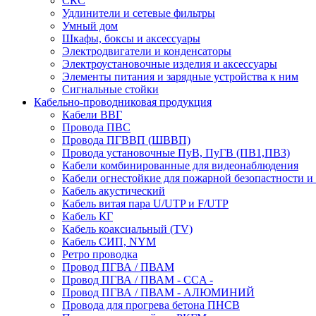
СКС
Удлинители и сетевые фильтры
Умный дом
Шкафы, боксы и аксессуары
Электродвигатели и конденсаторы
Электроустановочные изделия и аксессуары
Элементы питания и зарядные устройства к ним
Сигнальные стойки
Кабельно-проводниковая продукция
Кабели ВВГ
Провода ПВС
Провода ПГВВП (ШВВП)
Провода установочные ПуВ, ПуГВ (ПВ1,ПВ3)
Кабели комбинированные для видеонаблюдения
Кабели огнестойкие для пожарной безопастности и
Кабель акустический
Кабель витая пара U/UTP и F/UTP
Кабель КГ
Кабель коаксиальный (TV)
Кабель СИП, NYM
Ретро проводка
Провод ПГВА / ПВАМ
Провод ПГВА / ПВАМ - CCA -
Провод ПГВА / ПВАМ - АЛЮМИНИЙ
Провода для прогрева бетона ПНСВ