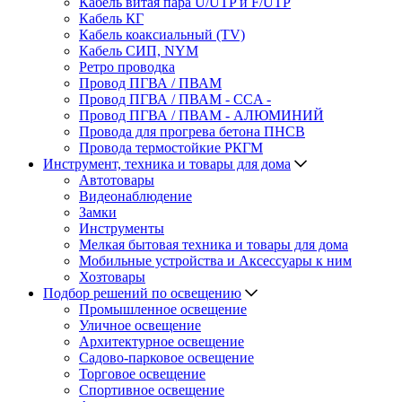
Кабель витая пара U/UTP и F/UTP
Кабель КГ
Кабель коаксиальный (TV)
Кабель СИП, NYM
Ретро проводка
Провод ПГВА / ПВАМ
Провод ПГВА / ПВАМ - CCA -
Провод ПГВА / ПВАМ - АЛЮМИНИЙ
Провода для прогрева бетона ПНСВ
Провода термостойкие РКГМ
Инструмент, техника и товары для дома
Автотовары
Видеонаблюдение
Замки
Инструменты
Мелкая бытовая техника и товары для дома
Мобильные устройства и Аксессуары к ним
Хозтовары
Подбор решений по освещению
Промышленное освещение
Уличное освещение
Архитектурное освещение
Садово-парковое освещение
Торговое освещение
Спортивное освещение