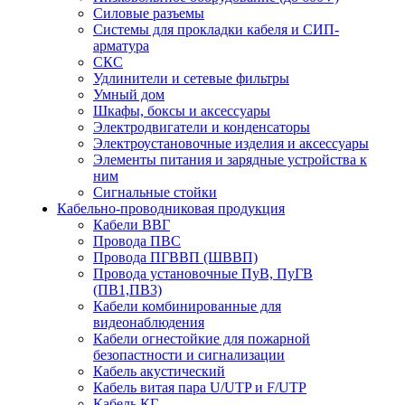
Силовые разъемы
Системы для прокладки кабеля и СИП-
арматура
СКС
Удлинители и сетевые фильтры
Умный дом
Шкафы, боксы и аксессуары
Электродвигатели и конденсаторы
Электроустановочные изделия и аксессуары
Элементы питания и зарядные устройства к
ним
Сигнальные стойки
Кабельно-проводниковая продукция
Кабели ВВГ
Провода ПВС
Провода ПГВВП (ШВВП)
Провода установочные ПуВ, ПуГВ
(ПВ1,ПВ3)
Кабели комбинированные для
видеонаблюдения
Кабели огнестойкие для пожарной
безопастности и сигнализации
Кабель акустический
Кабель витая пара U/UTP и F/UTP
Кабель КГ