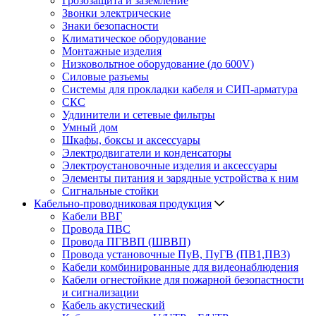
Грозозащита и заземление
Звонки электрические
Знаки безопасности
Климатическое оборудование
Монтажные изделия
Низковольтное оборудование (до 600V)
Силовые разъемы
Системы для прокладки кабеля и СИП-арматура
СКС
Удлинители и сетевые фильтры
Умный дом
Шкафы, боксы и аксессуары
Электродвигатели и конденсаторы
Электроустановочные изделия и аксессуары
Элементы питания и зарядные устройства к ним
Сигнальные стойки
Кабельно-проводниковая продукция
Кабели ВВГ
Провода ПВС
Провода ПГВВП (ШВВП)
Провода установочные ПуВ, ПуГВ (ПВ1,ПВ3)
Кабели комбинированные для видеонаблюдения
Кабели огнестойкие для пожарной безопастности
и сигнализации
Кабель акустический