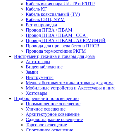
Кабель витая пара U/UTP и F/UTP
Кабель КГ
Кабель коаксиальный (TV)
Кабель СИП, NYM
Ретро проводка
Провод ПГВА / ПВАМ
Провод ПГВА / ПВАМ - CCA -
Провод ПГВА / ПВАМ - АЛЮМИНИЙ
Провода для прогрева бетона ПНСВ
Провода термостойкие РКГМ
Инструмент, техника и товары для дома
Автотовары
Видеонаблюдение
Замки
Инструменты
Мелкая бытовая техника и товары для дома
Мобильные устройства и Аксессуары к ним
Хозтовары
Подбор решений по освещению
Промышленное освещение
Уличное освещение
Архитектурное освещение
Садово-парковое освещение
Торговое освещение
Спортивное освещение