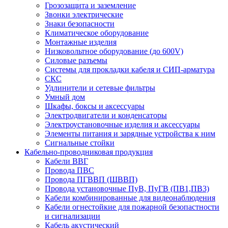
Грозозащита и заземление
Звонки электрические
Знаки безопасности
Климатическое оборудование
Монтажные изделия
Низковольтное оборудование (до 600V)
Силовые разъемы
Системы для прокладки кабеля и СИП-арматура
СКС
Удлинители и сетевые фильтры
Умный дом
Шкафы, боксы и аксессуары
Электродвигатели и конденсаторы
Электроустановочные изделия и аксессуары
Элементы питания и зарядные устройства к ним
Сигнальные стойки
Кабельно-проводниковая продукция
Кабели ВВГ
Провода ПВС
Провода ПГВВП (ШВВП)
Провода установочные ПуВ, ПуГВ (ПВ1,ПВ3)
Кабели комбинированные для видеонаблюдения
Кабели огнестойкие для пожарной безопастности
и сигнализации
Кабель акустический