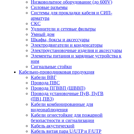
Низковольтное оборудование (до 600V)
Силовые разъемы
Системы для прокладки кабеля и СИП-
арматура
СКС
Удлинители и сетевые фильтры
Умный дом
Шкафы, боксы и аксессуары
Электродвигатели и конденсаторы
Электроустановочные изделия и аксессуары
Элементы питания и зарядные устройства к
ним
Сигнальные стойки
Кабельно-проводниковая продукция
Кабели ВВГ
Провода ПВС
Провода ПГВВП (ШВВП)
Провода установочные ПуВ, ПуГВ
(ПВ1,ПВ3)
Кабели комбинированные для
видеонаблюдения
Кабели огнестойкие для пожарной
безопастности и сигнализации
Кабель акустический
Кабель витая пара U/UTP и F/UTP