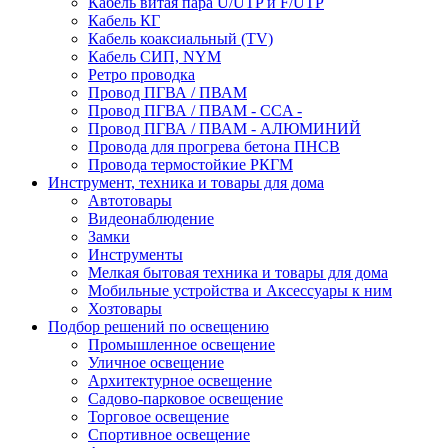
Кабель витая пара U/UTP и F/UTP
Кабель КГ
Кабель коаксиальный (TV)
Кабель СИП, NYM
Ретро проводка
Провод ПГВА / ПВАМ
Провод ПГВА / ПВАМ - CCA -
Провод ПГВА / ПВАМ - АЛЮМИНИЙ
Провода для прогрева бетона ПНСВ
Провода термостойкие РКГМ
Инструмент, техника и товары для дома
Автотовары
Видеонаблюдение
Замки
Инструменты
Мелкая бытовая техника и товары для дома
Мобильные устройства и Аксессуары к ним
Хозтовары
Подбор решений по освещению
Промышленное освещение
Уличное освещение
Архитектурное освещение
Садово-парковое освещение
Торговое освещение
Спортивное освещение