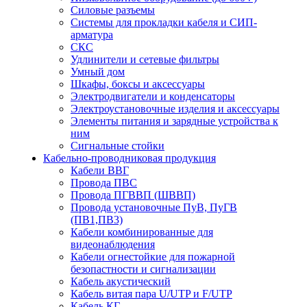
Силовые разъемы
Системы для прокладки кабеля и СИП-
арматура
СКС
Удлинители и сетевые фильтры
Умный дом
Шкафы, боксы и аксессуары
Электродвигатели и конденсаторы
Электроустановочные изделия и аксессуары
Элементы питания и зарядные устройства к
ним
Сигнальные стойки
Кабельно-проводниковая продукция
Кабели ВВГ
Провода ПВС
Провода ПГВВП (ШВВП)
Провода установочные ПуВ, ПуГВ
(ПВ1,ПВ3)
Кабели комбинированные для
видеонаблюдения
Кабели огнестойкие для пожарной
безопастности и сигнализации
Кабель акустический
Кабель витая пара U/UTP и F/UTP
Кабель КГ