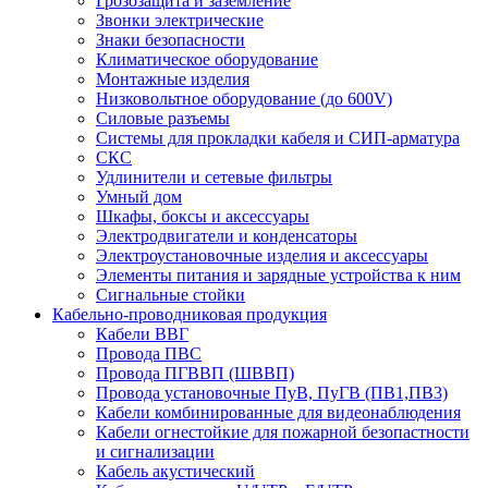
Грозозащита и заземление
Звонки электрические
Знаки безопасности
Климатическое оборудование
Монтажные изделия
Низковольтное оборудование (до 600V)
Силовые разъемы
Системы для прокладки кабеля и СИП-арматура
СКС
Удлинители и сетевые фильтры
Умный дом
Шкафы, боксы и аксессуары
Электродвигатели и конденсаторы
Электроустановочные изделия и аксессуары
Элементы питания и зарядные устройства к ним
Сигнальные стойки
Кабельно-проводниковая продукция
Кабели ВВГ
Провода ПВС
Провода ПГВВП (ШВВП)
Провода установочные ПуВ, ПуГВ (ПВ1,ПВ3)
Кабели комбинированные для видеонаблюдения
Кабели огнестойкие для пожарной безопастности
и сигнализации
Кабель акустический