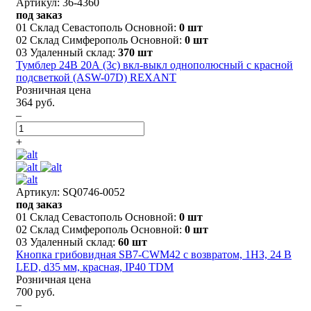
Артикул: 36-4360
под заказ
01 Склад Севастополь Основной:
0 шт
02 Склад Симферополь Основной:
0 шт
03 Удаленный склад:
370 шт
Тумблер 24В 20А (3c) вкл-выкл однополюсный с красной
подсветкой (ASW-07D) REXANT
Розничная цена
364 руб.
–
+
Артикул: SQ0746-0052
под заказ
01 Склад Севастополь Основной:
0 шт
02 Склад Симферополь Основной:
0 шт
03 Удаленный склад:
60 шт
Кнопка грибовидная SB7-CWM42 с возвратом, 1НЗ, 24 В
LED, d35 мм, красная, IP40 TDM
Розничная цена
700 руб.
–