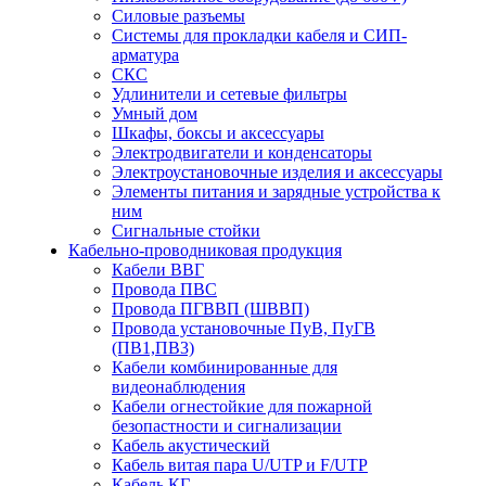
Силовые разъемы
Системы для прокладки кабеля и СИП-
арматура
СКС
Удлинители и сетевые фильтры
Умный дом
Шкафы, боксы и аксессуары
Электродвигатели и конденсаторы
Электроустановочные изделия и аксессуары
Элементы питания и зарядные устройства к
ним
Сигнальные стойки
Кабельно-проводниковая продукция
Кабели ВВГ
Провода ПВС
Провода ПГВВП (ШВВП)
Провода установочные ПуВ, ПуГВ
(ПВ1,ПВ3)
Кабели комбинированные для
видеонаблюдения
Кабели огнестойкие для пожарной
безопастности и сигнализации
Кабель акустический
Кабель витая пара U/UTP и F/UTP
Кабель КГ