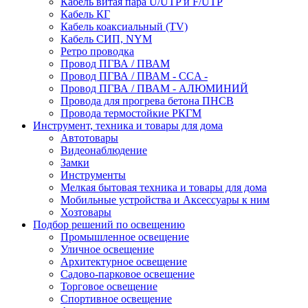
Кабель витая пара U/UTP и F/UTP
Кабель КГ
Кабель коаксиальный (TV)
Кабель СИП, NYM
Ретро проводка
Провод ПГВА / ПВАМ
Провод ПГВА / ПВАМ - CCA -
Провод ПГВА / ПВАМ - АЛЮМИНИЙ
Провода для прогрева бетона ПНСВ
Провода термостойкие РКГМ
Инструмент, техника и товары для дома
Автотовары
Видеонаблюдение
Замки
Инструменты
Мелкая бытовая техника и товары для дома
Мобильные устройства и Аксессуары к ним
Хозтовары
Подбор решений по освещению
Промышленное освещение
Уличное освещение
Архитектурное освещение
Садово-парковое освещение
Торговое освещение
Спортивное освещение