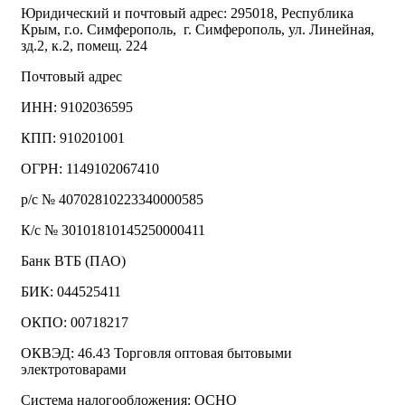
Юридический и почтовый адрес: 295018, Республика
Крым, г.о. Симферополь, г. Симферополь, ул. Линейная,
зд.2, к.2, помещ. 224
Почтовый адрес
ИНН: 9102036595
КПП: 910201001
ОГРН: 1149102067410
р/с № 40702810223340000585
К/с № 30101810145250000411
Банк ВТБ (ПАО)
БИК: 044525411
ОКПО: 00718217
ОКВЭД: 46.43 Торговля оптовая бытовыми
электротоварами
Система налогообложения: ОСНО