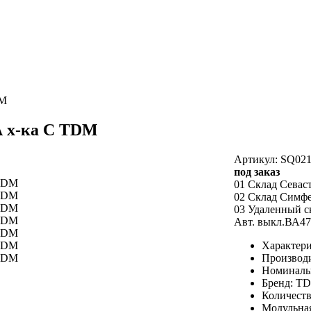
DM
А х-ка С TDM
Артикул: SQ021
под заказ
01 Склад Севас
02 Склад Симф
03 Удаленный с
Авт. выкл.ВА47
Характери
Производ
Номинальн
Бренд: T
Количеств
Модульная