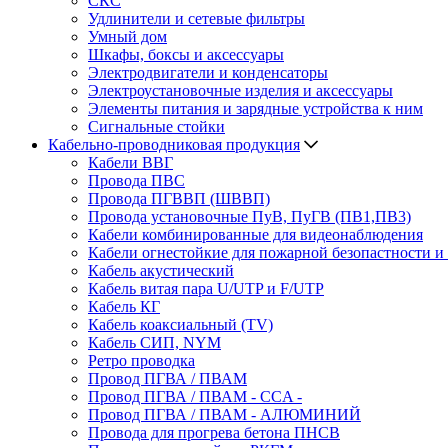
СКС
Удлинители и сетевые фильтры
Умный дом
Шкафы, боксы и аксессуары
Электродвигатели и конденсаторы
Электроустановочные изделия и аксессуары
Элементы питания и зарядные устройства к ним
Сигнальные стойки
Кабельно-проводниковая продукция
Кабели ВВГ
Провода ПВС
Провода ПГВВП (ШВВП)
Провода установочные ПуВ, ПуГВ (ПВ1,ПВ3)
Кабели комбинированные для видеонаблюдения
Кабели огнестойкие для пожарной безопастности и
Кабель акустический
Кабель витая пара U/UTP и F/UTP
Кабель КГ
Кабель коаксиальный (TV)
Кабель СИП, NYM
Ретро проводка
Провод ПГВА / ПВАМ
Провод ПГВА / ПВАМ - CCA -
Провод ПГВА / ПВАМ - АЛЮМИНИЙ
Провода для прогрева бетона ПНСВ