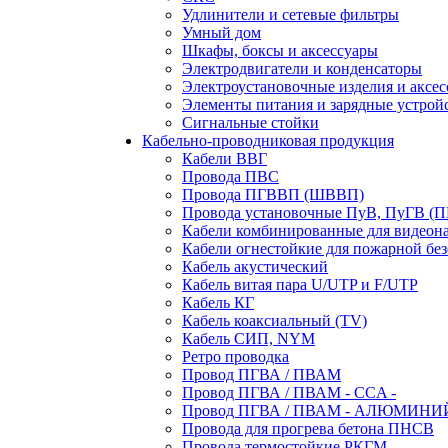
Удлинители и сетевые фильтры
Умный дом
Шкафы, боксы и аксессуары
Электродвигатели и конденсаторы
Электроустановочные изделия и аксе
Элементы питания и зарядные устрой
Сигнальные стойки
Кабельно-проводниковая продукция
Кабели ВВГ
Провода ПВС
Провода ПГВВП (ШВВП)
Провода установочные ПуВ, ПуГВ (
Кабели комбинированные для видеон
Кабели огнестойкие для пожарной без
Кабель акустический
Кабель витая пара U/UTP и F/UTP
Кабель КГ
Кабель коаксиальный (TV)
Кабель СИП, NYM
Ретро проводка
Провод ПГВА / ПВАМ
Провод ПГВА / ПВАМ - CCA -
Провод ПГВА / ПВАМ - АЛЮМИНИ
Провода для прогрева бетона ПНСВ
Провода термостойкие РКГМ