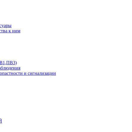
ссуары
ства к ним
ПВ1,ПВ3)
аблюдения
опастности и сигнализации
Й