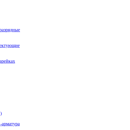
оразрядные
лектующие
арейках
)
-арматура