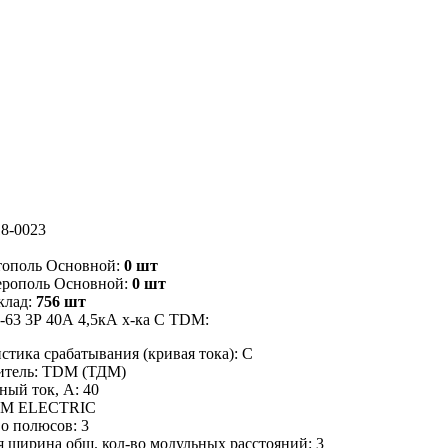
8-0023
тополь Основной:
0 шт
ерополь Основной:
0 шт
клад:
756 шт
-63 3Р 40А 4,5кА х-ка С TDM:
стика срабатывания (кривая тока): C
итель: TDM (ТДМ)
ый ток, А: 40
DM ELECTRIC
о полюсов: 3
 ширина общ. кол-во модульных расстояний: 3