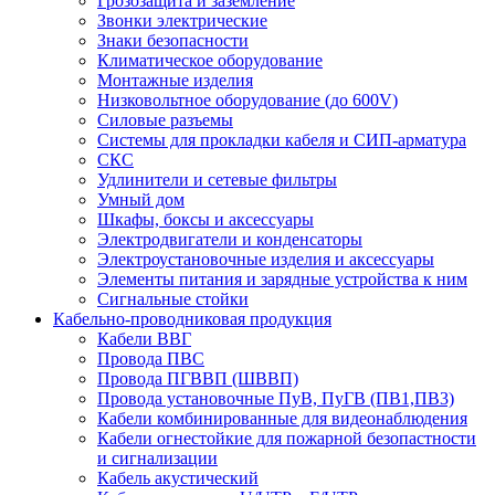
Грозозащита и заземление
Звонки электрические
Знаки безопасности
Климатическое оборудование
Монтажные изделия
Низковольтное оборудование (до 600V)
Силовые разъемы
Системы для прокладки кабеля и СИП-арматура
СКС
Удлинители и сетевые фильтры
Умный дом
Шкафы, боксы и аксессуары
Электродвигатели и конденсаторы
Электроустановочные изделия и аксессуары
Элементы питания и зарядные устройства к ним
Сигнальные стойки
Кабельно-проводниковая продукция
Кабели ВВГ
Провода ПВС
Провода ПГВВП (ШВВП)
Провода установочные ПуВ, ПуГВ (ПВ1,ПВ3)
Кабели комбинированные для видеонаблюдения
Кабели огнестойкие для пожарной безопастности
и сигнализации
Кабель акустический