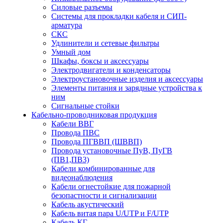
Силовые разъемы
Системы для прокладки кабеля и СИП-
арматура
СКС
Удлинители и сетевые фильтры
Умный дом
Шкафы, боксы и аксессуары
Электродвигатели и конденсаторы
Электроустановочные изделия и аксессуары
Элементы питания и зарядные устройства к
ним
Сигнальные стойки
Кабельно-проводниковая продукция
Кабели ВВГ
Провода ПВС
Провода ПГВВП (ШВВП)
Провода установочные ПуВ, ПуГВ
(ПВ1,ПВ3)
Кабели комбинированные для
видеонаблюдения
Кабели огнестойкие для пожарной
безопастности и сигнализации
Кабель акустический
Кабель витая пара U/UTP и F/UTP
Кабель КГ