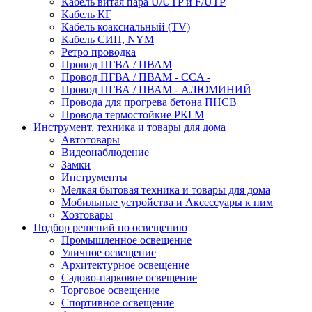
Кабель витая пара U/UTP и F/UTP
Кабель КГ
Кабель коаксиальный (TV)
Кабель СИП, NYM
Ретро проводка
Провод ПГВА / ПВАМ
Провод ПГВА / ПВАМ - CCA -
Провод ПГВА / ПВАМ - АЛЮМИНИЙ
Провода для прогрева бетона ПНСВ
Провода термостойкие РКГМ
Инструмент, техника и товары для дома
Автотовары
Видеонаблюдение
Замки
Инструменты
Мелкая бытовая техника и товары для дома
Мобильные устройства и Аксессуары к ним
Хозтовары
Подбор решений по освещению
Промышленное освещение
Уличное освещение
Архитектурное освещение
Садово-парковое освещение
Торговое освещение
Спортивное освещение