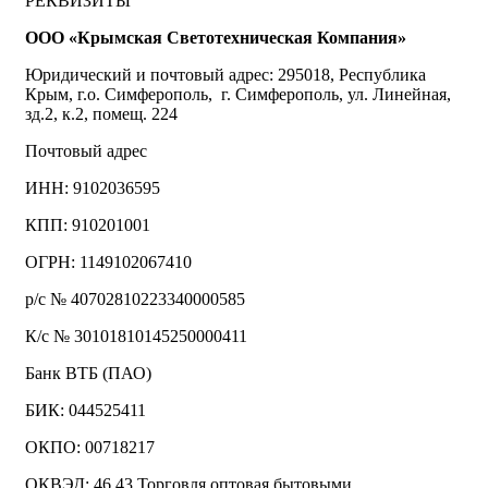
РЕКВИЗИТЫ
ООО «Крымская Светотехническая Компания»
Юридический и почтовый адрес: 295018, Республика
Крым, г.о. Симферополь, г. Симферополь, ул. Линейная,
зд.2, к.2, помещ. 224
Почтовый адрес
ИНН: 9102036595
КПП: 910201001
ОГРН: 1149102067410
р/с № 40702810223340000585
К/с № 30101810145250000411
Банк ВТБ (ПАО)
БИК: 044525411
ОКПО: 00718217
ОКВЭД: 46.43 Торговля оптовая бытовыми