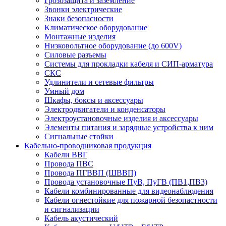
Грозозащита и заземление
Звонки электрические
Знаки безопасности
Климатическое оборудование
Монтажные изделия
Низковольтное оборудование (до 600V)
Силовые разъемы
Системы для прокладки кабеля и СИП-арматура
СКС
Удлинители и сетевые фильтры
Умный дом
Шкафы, боксы и аксессуары
Электродвигатели и конденсаторы
Электроустановочные изделия и аксессуары
Элементы питания и зарядные устройства к ним
Сигнальные стойки
Кабельно-проводниковая продукция
Кабели ВВГ
Провода ПВС
Провода ПГВВП (ШВВП)
Провода установочные ПуВ, ПуГВ (ПВ1,ПВ3)
Кабели комбинированные для видеонаблюдения
Кабели огнестойкие для пожарной безопастности
и сигнализации
Кабель акустический