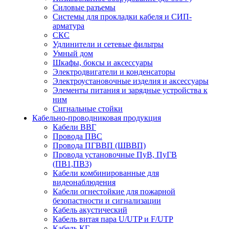
Силовые разъемы
Системы для прокладки кабеля и СИП-
арматура
СКС
Удлинители и сетевые фильтры
Умный дом
Шкафы, боксы и аксессуары
Электродвигатели и конденсаторы
Электроустановочные изделия и аксессуары
Элементы питания и зарядные устройства к
ним
Сигнальные стойки
Кабельно-проводниковая продукция
Кабели ВВГ
Провода ПВС
Провода ПГВВП (ШВВП)
Провода установочные ПуВ, ПуГВ
(ПВ1,ПВ3)
Кабели комбинированные для
видеонаблюдения
Кабели огнестойкие для пожарной
безопастности и сигнализации
Кабель акустический
Кабель витая пара U/UTP и F/UTP
Кабель КГ