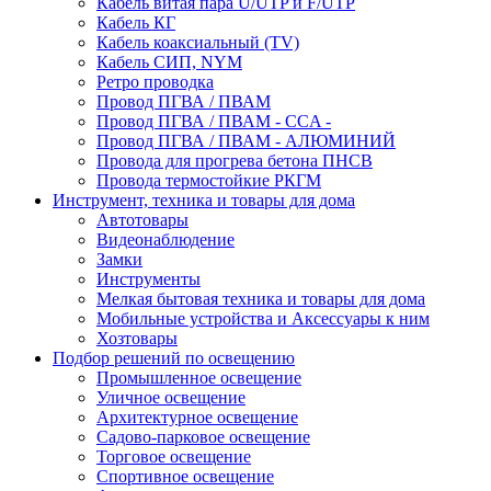
Кабель витая пара U/UTP и F/UTP
Кабель КГ
Кабель коаксиальный (TV)
Кабель СИП, NYM
Ретро проводка
Провод ПГВА / ПВАМ
Провод ПГВА / ПВАМ - CCA -
Провод ПГВА / ПВАМ - АЛЮМИНИЙ
Провода для прогрева бетона ПНСВ
Провода термостойкие РКГМ
Инструмент, техника и товары для дома
Автотовары
Видеонаблюдение
Замки
Инструменты
Мелкая бытовая техника и товары для дома
Мобильные устройства и Аксессуары к ним
Хозтовары
Подбор решений по освещению
Промышленное освещение
Уличное освещение
Архитектурное освещение
Садово-парковое освещение
Торговое освещение
Спортивное освещение