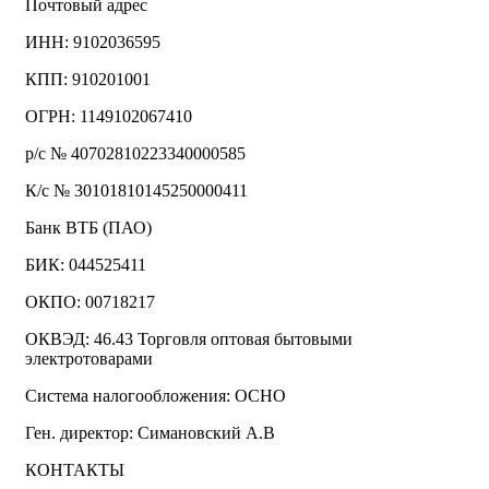
Почтовый адрес
ИНН: 9102036595
КПП: 910201001
ОГРН: 1149102067410
р/с № 40702810223340000585
К/с № 30101810145250000411
Банк ВТБ (ПАО)
БИК: 044525411
ОКПО: 00718217
ОКВЭД: 46.43 Торговля оптовая бытовыми
электротоварами
Система налогообложения: ОСНО
Ген. директор: Симановский А.В
КОНТАКТЫ