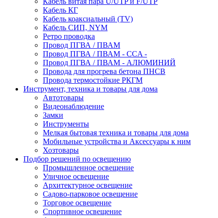
Кабель витая пара U/UTP и F/UTP
Кабель КГ
Кабель коаксиальный (TV)
Кабель СИП, NYM
Ретро проводка
Провод ПГВА / ПВАМ
Провод ПГВА / ПВАМ - CCA -
Провод ПГВА / ПВАМ - АЛЮМИНИЙ
Провода для прогрева бетона ПНСВ
Провода термостойкие РКГМ
Инструмент, техника и товары для дома
Автотовары
Видеонаблюдение
Замки
Инструменты
Мелкая бытовая техника и товары для дома
Мобильные устройства и Аксессуары к ним
Хозтовары
Подбор решений по освещению
Промышленное освещение
Уличное освещение
Архитектурное освещение
Садово-парковое освещение
Торговое освещение
Спортивное освещение