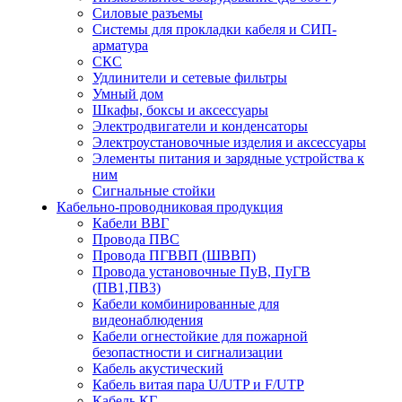
Силовые разъемы
Системы для прокладки кабеля и СИП-
арматура
СКС
Удлинители и сетевые фильтры
Умный дом
Шкафы, боксы и аксессуары
Электродвигатели и конденсаторы
Электроустановочные изделия и аксессуары
Элементы питания и зарядные устройства к
ним
Сигнальные стойки
Кабельно-проводниковая продукция
Кабели ВВГ
Провода ПВС
Провода ПГВВП (ШВВП)
Провода установочные ПуВ, ПуГВ
(ПВ1,ПВ3)
Кабели комбинированные для
видеонаблюдения
Кабели огнестойкие для пожарной
безопастности и сигнализации
Кабель акустический
Кабель витая пара U/UTP и F/UTP
Кабель КГ