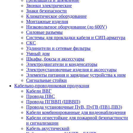
Грозозащита и заземление
Звонки электрические
Знаки безопасности
Климатическое оборудование
Монтажные изделия
Низковольтное оборудование (до 600V)
Силовые разъемы
Системы для прокладки кабеля и СИП-арматура
СКС
Удлинители и сетевые фильтры
Умный дом
Шкафы, боксы и аксессуары
Электродвигатели и конденсаторы
Электроустановочные изделия и аксессуары
Элементы питания и зарядные устройства к ним
Сигнальные стойки
Кабельно-проводниковая продукция
Кабели ВВГ
Провода ПВС
Провода ПГВВП (ШВВП)
Провода установочные ПуВ, ПуГВ (ПВ1,ПВ3)
Кабели комбинированные для видеонаблюдения
Кабели огнестойкие для пожарной безопастности
и сигнализации
Кабель акустический