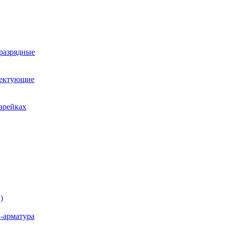
оразрядные
лектующие
арейках
)
-арматура