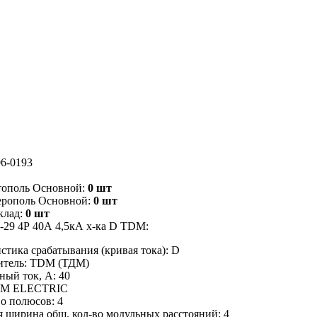
6-0193
тополь Основной:
0 шт
ерополь Основной:
0 шт
клад:
0 шт
-29 4Р 40А 4,5кА х-ка D TDM:
стика срабатывания (кривая тока): D
итель: TDM (ТДМ)
ый ток, А: 40
DM ELECTRIC
о полюсов: 4
 ширина общ. кол-во модульных расстояний: 4