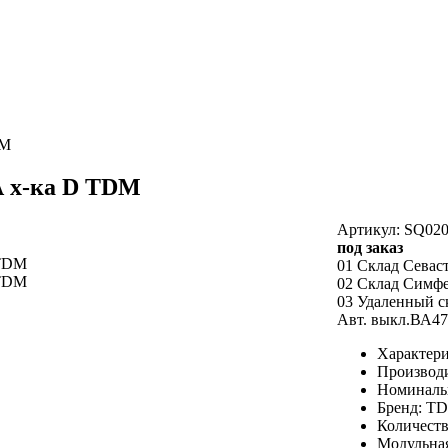
DM
А х-ка D TDM
Артикул: SQ020
под заказ
01 Склад Севас
02 Склад Симф
03 Удаленный с
Авт. выкл.ВА47
Характери
Производ
Номинальн
Бренд: T
Количеств
Модульная