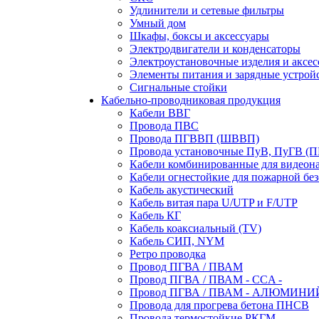
Удлинители и сетевые фильтры
Умный дом
Шкафы, боксы и аксессуары
Электродвигатели и конденсаторы
Электроустановочные изделия и аксе
Элементы питания и зарядные устрой
Сигнальные стойки
Кабельно-проводниковая продукция
Кабели ВВГ
Провода ПВС
Провода ПГВВП (ШВВП)
Провода установочные ПуВ, ПуГВ (
Кабели комбинированные для видеон
Кабели огнестойкие для пожарной без
Кабель акустический
Кабель витая пара U/UTP и F/UTP
Кабель КГ
Кабель коаксиальный (TV)
Кабель СИП, NYM
Ретро проводка
Провод ПГВА / ПВАМ
Провод ПГВА / ПВАМ - CCA -
Провод ПГВА / ПВАМ - АЛЮМИНИ
Провода для прогрева бетона ПНСВ
Провода термостойкие РКГМ