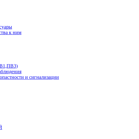
ссуары
ства к ним
ПВ1,ПВ3)
аблюдения
опастности и сигнализации
Й