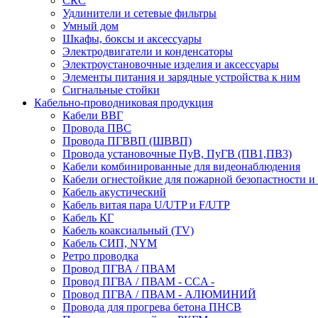
СКС
Удлинители и сетевые фильтры
Умный дом
Шкафы, боксы и аксессуары
Электродвигатели и конденсаторы
Электроустановочные изделия и аксессуары
Элементы питания и зарядные устройства к ним
Сигнальные стойки
Кабельно-проводниковая продукция
Кабели ВВГ
Провода ПВС
Провода ПГВВП (ШВВП)
Провода установочные ПуВ, ПуГВ (ПВ1,ПВ3)
Кабели комбинированные для видеонаблюдения
Кабели огнестойкие для пожарной безопастности и
Кабель акустический
Кабель витая пара U/UTP и F/UTP
Кабель КГ
Кабель коаксиальный (TV)
Кабель СИП, NYM
Ретро проводка
Провод ПГВА / ПВАМ
Провод ПГВА / ПВАМ - CCA -
Провод ПГВА / ПВАМ - АЛЮМИНИЙ
Провода для прогрева бетона ПНСВ