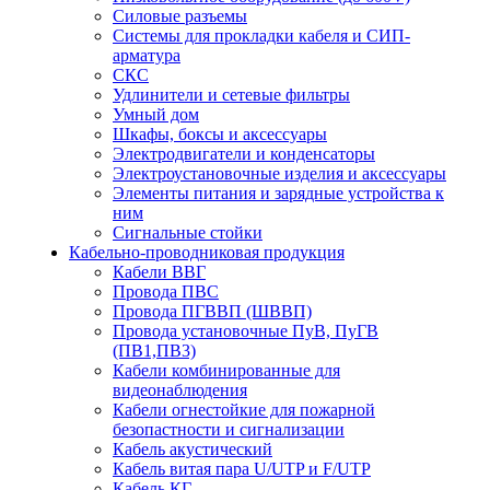
Силовые разъемы
Системы для прокладки кабеля и СИП-
арматура
СКС
Удлинители и сетевые фильтры
Умный дом
Шкафы, боксы и аксессуары
Электродвигатели и конденсаторы
Электроустановочные изделия и аксессуары
Элементы питания и зарядные устройства к
ним
Сигнальные стойки
Кабельно-проводниковая продукция
Кабели ВВГ
Провода ПВС
Провода ПГВВП (ШВВП)
Провода установочные ПуВ, ПуГВ
(ПВ1,ПВ3)
Кабели комбинированные для
видеонаблюдения
Кабели огнестойкие для пожарной
безопастности и сигнализации
Кабель акустический
Кабель витая пара U/UTP и F/UTP
Кабель КГ