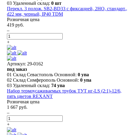
03 Удаленный склад:
0 шт
Перекл. 3 полож. SB2-BD33 с фиксацией, 2НО, стандарт.,
d22 мм, черный, IP40 TDM
Розничная цена
419 руб.
–
+
Артикул: 29-0162
под заказ
01 Склад Севастополь Основной:
0 упа
02 Склад Симферополь Основной:
0 упа
03 Удаленный склад:
74 упа
Набор термоусаживаемых трубок ТУТ нг-LS (2:1)-12/6,
пять цветов REXANT
Розничная цена
1 667 руб.
–
+