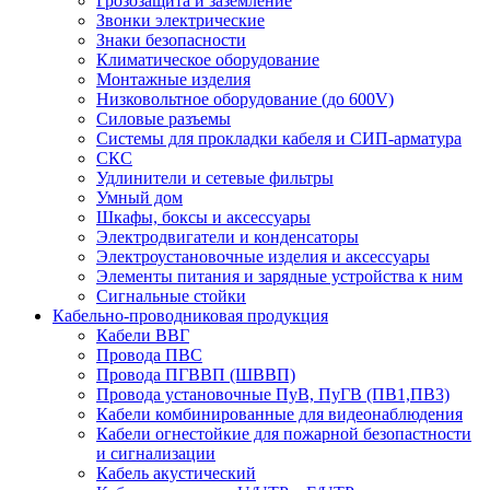
Грозозащита и заземление
Звонки электрические
Знаки безопасности
Климатическое оборудование
Монтажные изделия
Низковольтное оборудование (до 600V)
Силовые разъемы
Системы для прокладки кабеля и СИП-арматура
СКС
Удлинители и сетевые фильтры
Умный дом
Шкафы, боксы и аксессуары
Электродвигатели и конденсаторы
Электроустановочные изделия и аксессуары
Элементы питания и зарядные устройства к ним
Сигнальные стойки
Кабельно-проводниковая продукция
Кабели ВВГ
Провода ПВС
Провода ПГВВП (ШВВП)
Провода установочные ПуВ, ПуГВ (ПВ1,ПВ3)
Кабели комбинированные для видеонаблюдения
Кабели огнестойкие для пожарной безопастности
и сигнализации
Кабель акустический