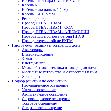
Кабель витая пара U/UTP и F/UTP
Кабель КГ
Кабель коаксиальный (TV)
Кабель СИП, NYM
Ретро проводка
Провод ПГВА / ПВАМ
Провод ПГВА / ПВАМ - CCA -
Провод ПГВА / ПВАМ - АЛЮМИНИЙ
Провода для прогрева бетона ПНСВ
Провода термостойкие РКГМ
Инструмент, техника и товары для дома
Автотовары
Видеонаблюдение
Замки
Инструменты
Мелкая бытовая техника и товары для дома
Мобильные устройства и Аксессуары к ним
Хозтовары
Подбор решений по освещению
Промышленное освещение
Уличное освещение
Архитектурное освещение
Садово-парковое освещение
Торговое освещение
Спортивное освещение