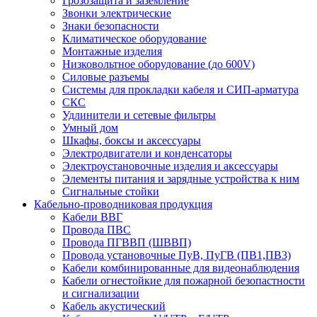
Грозозащита и заземление
Звонки электрические
Знаки безопасности
Климатическое оборудование
Монтажные изделия
Низковольтное оборудование (до 600V)
Силовые разъемы
Системы для прокладки кабеля и СИП-арматура
СКС
Удлинители и сетевые фильтры
Умный дом
Шкафы, боксы и аксессуары
Электродвигатели и конденсаторы
Электроустановочные изделия и аксессуары
Элементы питания и зарядные устройства к ним
Сигнальные стойки
Кабельно-проводниковая продукция
Кабели ВВГ
Провода ПВС
Провода ПГВВП (ШВВП)
Провода установочные ПуВ, ПуГВ (ПВ1,ПВ3)
Кабели комбинированные для видеонаблюдения
Кабели огнестойкие для пожарной безопастности
и сигнализации
Кабель акустический