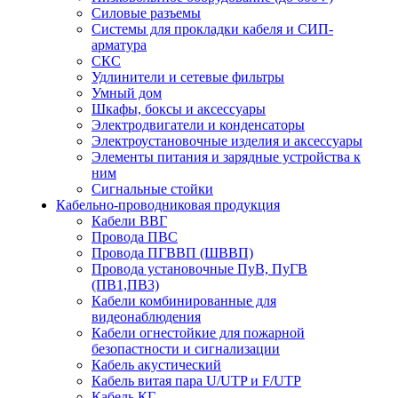
Силовые разъемы
Системы для прокладки кабеля и СИП-
арматура
СКС
Удлинители и сетевые фильтры
Умный дом
Шкафы, боксы и аксессуары
Электродвигатели и конденсаторы
Электроустановочные изделия и аксессуары
Элементы питания и зарядные устройства к
ним
Сигнальные стойки
Кабельно-проводниковая продукция
Кабели ВВГ
Провода ПВС
Провода ПГВВП (ШВВП)
Провода установочные ПуВ, ПуГВ
(ПВ1,ПВ3)
Кабели комбинированные для
видеонаблюдения
Кабели огнестойкие для пожарной
безопастности и сигнализации
Кабель акустический
Кабель витая пара U/UTP и F/UTP
Кабель КГ