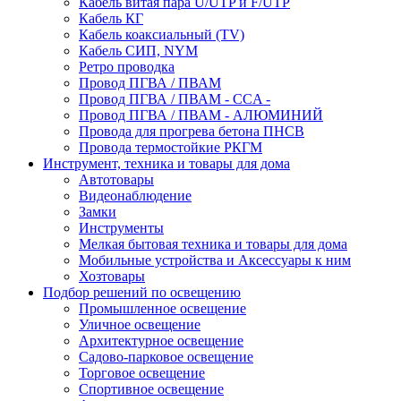
Кабель витая пара U/UTP и F/UTP
Кабель КГ
Кабель коаксиальный (TV)
Кабель СИП, NYM
Ретро проводка
Провод ПГВА / ПВАМ
Провод ПГВА / ПВАМ - CCA -
Провод ПГВА / ПВАМ - АЛЮМИНИЙ
Провода для прогрева бетона ПНСВ
Провода термостойкие РКГМ
Инструмент, техника и товары для дома
Автотовары
Видеонаблюдение
Замки
Инструменты
Мелкая бытовая техника и товары для дома
Мобильные устройства и Аксессуары к ним
Хозтовары
Подбор решений по освещению
Промышленное освещение
Уличное освещение
Архитектурное освещение
Садово-парковое освещение
Торговое освещение
Спортивное освещение