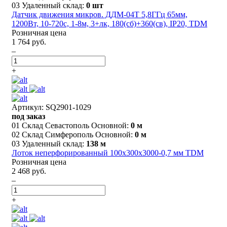
03 Удаленный склад:
0 шт
Датчик движения микров. ДДМ-04Т 5,8ГГц 65мм,
1200Вт, 10-720с, 1-8м, 3+лк, 180(сб)+360(св), IP20, TDM
Розничная цена
1 764 руб.
–
+
Артикул: SQ2901-1029
под заказ
01 Склад Севастополь Основной:
0 м
02 Склад Симферополь Основной:
0 м
03 Удаленный склад:
138 м
Лоток неперфорированный 100х300х3000-0,7 мм TDM
Розничная цена
2 468 руб.
–
+