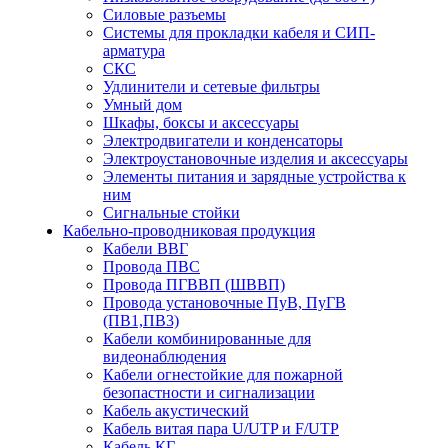
Силовые разъемы
Системы для прокладки кабеля и СИП-
арматура
СКС
Удлинители и сетевые фильтры
Умный дом
Шкафы, боксы и аксессуары
Электродвигатели и конденсаторы
Электроустановочные изделия и аксессуары
Элементы питания и зарядные устройства к
ним
Сигнальные стойки
Кабельно-проводниковая продукция
Кабели ВВГ
Провода ПВС
Провода ПГВВП (ШВВП)
Провода установочные ПуВ, ПуГВ
(ПВ1,ПВ3)
Кабели комбинированные для
видеонаблюдения
Кабели огнестойкие для пожарной
безопастности и сигнализации
Кабель акустический
Кабель витая пара U/UTP и F/UTP
Кабель КГ