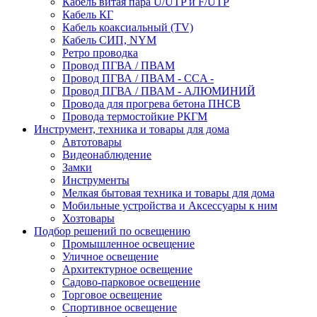
Кабель витая пара U/UTP и F/UTP
Кабель КГ
Кабель коаксиальный (TV)
Кабель СИП, NYM
Ретро проводка
Провод ПГВА / ПВАМ
Провод ПГВА / ПВАМ - CCA -
Провод ПГВА / ПВАМ - АЛЮМИНИЙ
Провода для прогрева бетона ПНСВ
Провода термостойкие РКГМ
Инструмент, техника и товары для дома
Автотовары
Видеонаблюдение
Замки
Инструменты
Мелкая бытовая техника и товары для дома
Мобильные устройства и Аксессуары к ним
Хозтовары
Подбор решений по освещению
Промышленное освещение
Уличное освещение
Архитектурное освещение
Садово-парковое освещение
Торговое освещение
Спортивное освещение