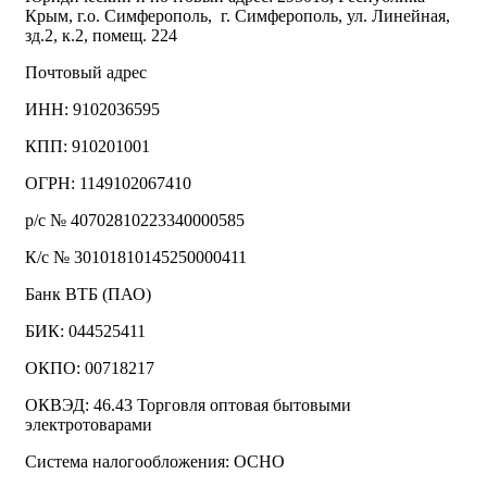
Крым, г.о. Симферополь, г. Симферополь, ул. Линейная,
зд.2, к.2, помещ. 224
Почтовый адрес
ИНН: 9102036595
КПП: 910201001
ОГРН: 1149102067410
р/с № 40702810223340000585
К/с № 30101810145250000411
Банк ВТБ (ПАО)
БИК: 044525411
ОКПО: 00718217
ОКВЭД: 46.43 Торговля оптовая бытовыми
электротоварами
Система налогообложения: ОСНО