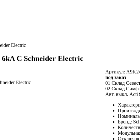
der Electric
 6kA C Schneider Electric
Артикул: A9K2
под заказ
01 Склад Севас
02 Склад Симф
Авт. выкл. Acti 
Характери
Производит
Номинальн
Бренд: Sch
Количеств
Модульная
Отключающ