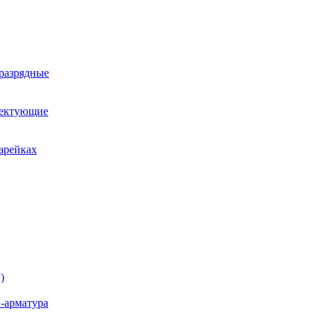
оразрядные
лектующие
арейках
)
-арматура