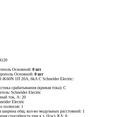
4120
тополь Основной:
0 шт
ерополь Основной:
0 шт
9 iK60N 1П 20A, 6kA C Schneider Electric:
стика срабатывания (кривая тока): C
ель: Schneider Electric
ый ток, А: 20
neider Electric
о полюсов: 1
 ширина общ. кол-во модульных расстояний: 1
ая способность при к.з. (Icw), КА: 6