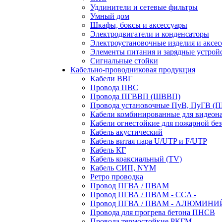
Удлинители и сетевые фильтры
Умный дом
Шкафы, боксы и аксессуары
Электродвигатели и конденсаторы
Электроустановочные изделия и аксе
Элементы питания и зарядные устрой
Сигнальные стойки
Кабельно-проводниковая продукция
Кабели ВВГ
Провода ПВС
Провода ПГВВП (ШВВП)
Провода установочные ПуВ, ПуГВ (
Кабели комбинированные для видеон
Кабели огнестойкие для пожарной без
Кабель акустический
Кабель витая пара U/UTP и F/UTP
Кабель КГ
Кабель коаксиальный (TV)
Кабель СИП, NYM
Ретро проводка
Провод ПГВА / ПВАМ
Провод ПГВА / ПВАМ - CCA -
Провод ПГВА / ПВАМ - АЛЮМИНИ
Провода для прогрева бетона ПНСВ
Провода термостойкие РКГМ