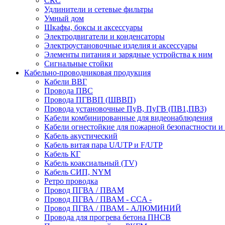
СКС
Удлинители и сетевые фильтры
Умный дом
Шкафы, боксы и аксессуары
Электродвигатели и конденсаторы
Электроустановочные изделия и аксессуары
Элементы питания и зарядные устройства к ним
Сигнальные стойки
Кабельно-проводниковая продукция
Кабели ВВГ
Провода ПВС
Провода ПГВВП (ШВВП)
Провода установочные ПуВ, ПуГВ (ПВ1,ПВ3)
Кабели комбинированные для видеонаблюдения
Кабели огнестойкие для пожарной безопастности и
Кабель акустический
Кабель витая пара U/UTP и F/UTP
Кабель КГ
Кабель коаксиальный (TV)
Кабель СИП, NYM
Ретро проводка
Провод ПГВА / ПВАМ
Провод ПГВА / ПВАМ - CCA -
Провод ПГВА / ПВАМ - АЛЮМИНИЙ
Провода для прогрева бетона ПНСВ