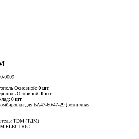
DM
0-0009
тополь Основной:
0 шт
ерополь Основной:
0 шт
клад:
0 шт
ломбировки для ВА47-60/47-29 (розничная
итель: TDM (ТДМ)
DM ELECTRIC