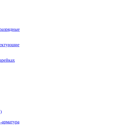
оразрядные
лектующие
арейках
)
-арматура