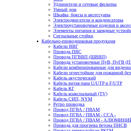
Удлинители и сетевые фильтры
Умный дом
Шкафы, боксы и аксессуары
Электродвигатели и конденсаторы
Электроустановочные изделия и аксе
Элементы питания и зарядные устрой
Сигнальные стойки
Кабельно-проводниковая продукция
Кабели ВВГ
Провода ПВС
Провода ПГВВП (ШВВП)
Провода установочные ПуВ, ПуГВ (
Кабели комбинированные для видеон
Кабели огнестойкие для пожарной без
Кабель акустический
Кабель витая пара U/UTP и F/UTP
Кабель КГ
Кабель коаксиальный (TV)
Кабель СИП, NYM
Ретро проводка
Провод ПГВА / ПВАМ
Провод ПГВА / ПВАМ - CCA -
Провод ПГВА / ПВАМ - АЛЮМИНИ
Провода для прогрева бетона ПНСВ
Провода термостойкие РКГМ