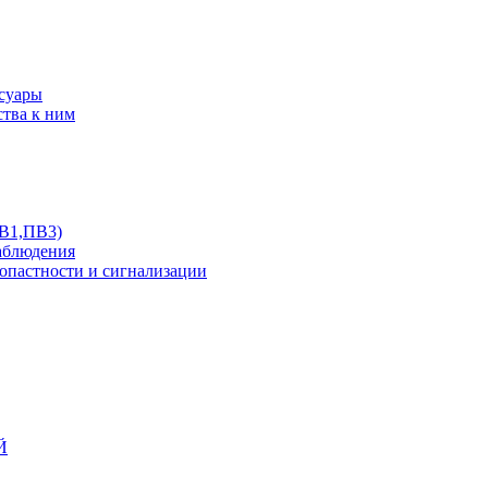
ссуары
ства к ним
ПВ1,ПВ3)
аблюдения
опастности и сигнализации
Й