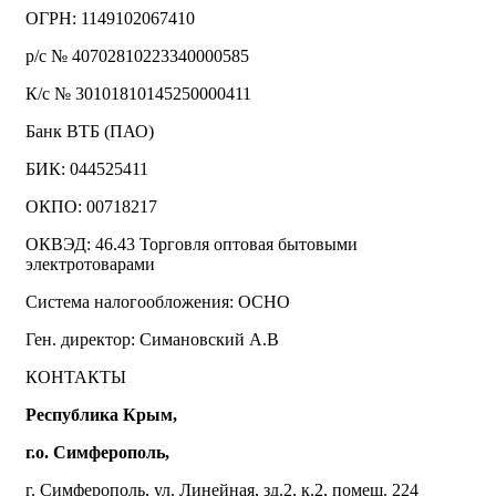
ОГРН: 1149102067410
р/с № 40702810223340000585
К/с № 30101810145250000411
Банк ВТБ (ПАО)
БИК: 044525411
ОКПО: 00718217
ОКВЭД: 46.43 Торговля оптовая бытовыми
электротоварами
Система налогообложения: ОСНО
Ген. директор: Симановский А.В
КОНТАКТЫ
Республика Крым,
г.о. Симферополь,
г. Симферополь, ул. Линейная, зд.2, к.2, помещ. 224