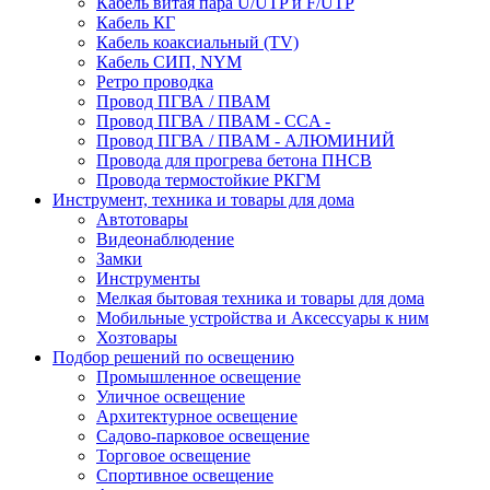
Кабель витая пара U/UTP и F/UTP
Кабель КГ
Кабель коаксиальный (TV)
Кабель СИП, NYM
Ретро проводка
Провод ПГВА / ПВАМ
Провод ПГВА / ПВАМ - CCA -
Провод ПГВА / ПВАМ - АЛЮМИНИЙ
Провода для прогрева бетона ПНСВ
Провода термостойкие РКГМ
Инструмент, техника и товары для дома
Автотовары
Видеонаблюдение
Замки
Инструменты
Мелкая бытовая техника и товары для дома
Мобильные устройства и Аксессуары к ним
Хозтовары
Подбор решений по освещению
Промышленное освещение
Уличное освещение
Архитектурное освещение
Садово-парковое освещение
Торговое освещение
Спортивное освещение