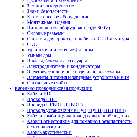
Грозозащита и заземление
Звонки электрические
Знаки безопасности
Климатическое оборудование
Монтажные изделия
Низковольтное оборудование (до 600V)
Силовые разъемы
Системы для прокладки кабеля и СИП-арматура
СКС
Удлинители и сетевые фильтры
Умный дом
Шкафы, боксы и аксессуары
Электродвигатели и конденсаторы
Электроустановочные изделия и аксессуары
Элементы питания и зарядные устройства к ним
Сигнальные стойки
Кабельно-проводниковая продукция
Кабели ВВГ
Провода ПВС
Провода ПГВВП (ШВВП)
Провода установочные ПуВ, ПуГВ (ПВ1,ПВ3)
Кабели комбинированные для видеонаблюдения
Кабели огнестойкие для пожарной безопастности
и сигнализации
Кабель акустический