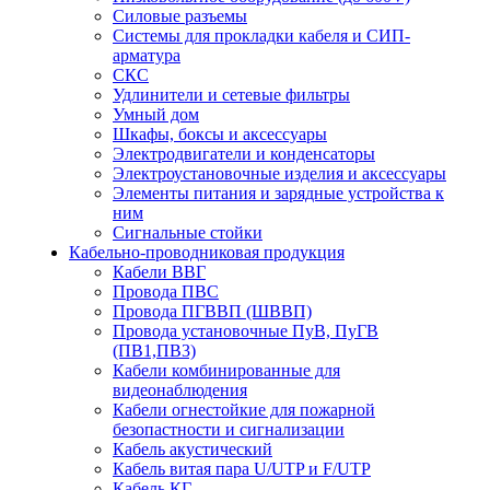
Силовые разъемы
Системы для прокладки кабеля и СИП-
арматура
СКС
Удлинители и сетевые фильтры
Умный дом
Шкафы, боксы и аксессуары
Электродвигатели и конденсаторы
Электроустановочные изделия и аксессуары
Элементы питания и зарядные устройства к
ним
Сигнальные стойки
Кабельно-проводниковая продукция
Кабели ВВГ
Провода ПВС
Провода ПГВВП (ШВВП)
Провода установочные ПуВ, ПуГВ
(ПВ1,ПВ3)
Кабели комбинированные для
видеонаблюдения
Кабели огнестойкие для пожарной
безопастности и сигнализации
Кабель акустический
Кабель витая пара U/UTP и F/UTP
Кабель КГ