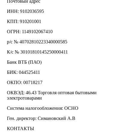
Почтовый адрес
ИНН: 9102036595
КПП: 910201001
ОГРН: 1149102067410
р/с № 40702810223340000585
К/с № 30101810145250000411
Банк ВТБ (ПАО)
БИК: 044525411
ОКПО: 00718217
ОКВЭД: 46.43 Торговля оптовая бытовыми
электротоварами
Система налогообложения: ОСНО
Ген. директор: Симановский А.В
КОНТАКТЫ