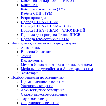
Кабель витая пара U/UTP и F/UTP
Кабель КГ
Кабель коаксиальный (TV)
Кабель СИП, NYM
Ретро проводка
Провод ПГВА / ПВАМ
Провод ПГВА / ПВАМ - CCA -
Провод ПГВА / ПВАМ - АЛЮМИНИЙ
Провода для прогрева бетона ПНСВ
Провода термостойкие РКГМ
Инструмент, техника и товары для дома
Автотовары
Видеонаблюдение
Замки
Инструменты
Мелкая бытовая техника и товары для дома
Мобильные устройства и Аксессуары к ним
Хозтовары
Подбор решений по освещению
Промышленное освещение
Уличное освещение
Архитектурное освещение
Садово-парковое освещение
Торговое освещение
Спортивное освещение