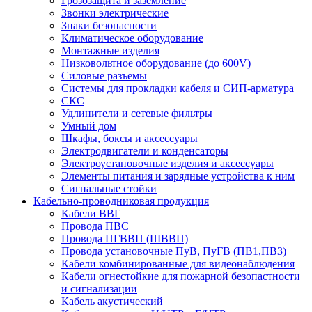
Грозозащита и заземление
Звонки электрические
Знаки безопасности
Климатическое оборудование
Монтажные изделия
Низковольтное оборудование (до 600V)
Силовые разъемы
Системы для прокладки кабеля и СИП-арматура
СКС
Удлинители и сетевые фильтры
Умный дом
Шкафы, боксы и аксессуары
Электродвигатели и конденсаторы
Электроустановочные изделия и аксессуары
Элементы питания и зарядные устройства к ним
Сигнальные стойки
Кабельно-проводниковая продукция
Кабели ВВГ
Провода ПВС
Провода ПГВВП (ШВВП)
Провода установочные ПуВ, ПуГВ (ПВ1,ПВ3)
Кабели комбинированные для видеонаблюдения
Кабели огнестойкие для пожарной безопастности
и сигнализации
Кабель акустический