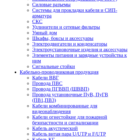
Силовые разъемы
Системы для прокладки кабеля и СИП-
арматура
СКС
Удлинители и сетевые фильтры
Умный дом
Шкафы, боксы и аксессуары
Электродвигатели и конденсаторы
Электроустановочные изделия и аксессуары
Элементы питания и зарядные устройства к
ним
Сигнальные стойки
Кабельно-проводниковая продукция
Кабели ВВГ
Провода ПВС
Провода ПГВВП (ШВВП)
Провода установочные ПуВ, ПуГВ
(ПВ1,ПВ3)
Кабели комбинированные для
видеонаблюдения
Кабели огнестойкие для пожарной
безопастности и сигнализации
Кабель акустический
Кабель витая пара U/UTP и F/UTP
Кабель КГ