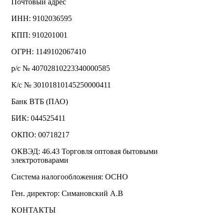
Почтовый адрес
ИНН: 9102036595
КПП: 910201001
ОГРН: 1149102067410
р/с № 40702810223340000585
К/с № 30101810145250000411
Банк ВТБ (ПАО)
БИК: 044525411
ОКПО: 00718217
ОКВЭД: 46.43 Торговля оптовая бытовыми
электротоварами
Система налогообложения: ОСНО
Ген. директор: Симановский А.В
КОНТАКТЫ