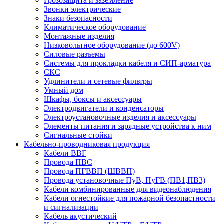
Грозозащита и заземление
Звонки электрические
Знаки безопасности
Климатическое оборудование
Монтажные изделия
Низковольтное оборудование (до 600V)
Силовые разъемы
Системы для прокладки кабеля и СИП-арматура
СКС
Удлинители и сетевые фильтры
Умный дом
Шкафы, боксы и аксессуары
Электродвигатели и конденсаторы
Электроустановочные изделия и аксессуары
Элементы питания и зарядные устройства к ним
Сигнальные стойки
Кабельно-проводниковая продукция
Кабели ВВГ
Провода ПВС
Провода ПГВВП (ШВВП)
Провода установочные ПуВ, ПуГВ (ПВ1,ПВ3)
Кабели комбинированные для видеонаблюдения
Кабели огнестойкие для пожарной безопастности
и сигнализации
Кабель акустический