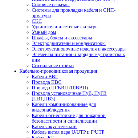
Силовые разъемы
Системы для прокладки кабеля и СИП-
арматура
СКС
Удлинители и сетевые фильтры
Умный дом
Шкафы, боксы и аксессуары
Электродвигатели и конденсаторы
Электроустановочные изделия и аксессуары
Элементы питания и зарядные устройства к
ним
Сигнальные стойки
Кабельно-проводниковая продукция
Кабели ВВГ
Провода ПВС
Провода ПГВВП (ШВВП)
Провода установочные ПуВ, ПуГВ
(ПВ1,ПВ3)
Кабели комбинированные для
видеонаблюдения
Кабели огнестойкие для пожарной
безопастности и сигнализации
Кабель акустический
Кабель витая пара U/UTP и F/UTP
Кабель КГ