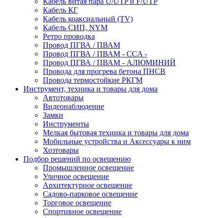
Кабель витая пара U/UTP и F/UTP
Кабель КГ
Кабель коаксиальный (TV)
Кабель СИП, NYM
Ретро проводка
Провод ПГВА / ПВАМ
Провод ПГВА / ПВАМ - CCA -
Провод ПГВА / ПВАМ - АЛЮМИНИЙ
Провода для прогрева бетона ПНСВ
Провода термостойкие РКГМ
Инструмент, техника и товары для дома
Автотовары
Видеонаблюдение
Замки
Инструменты
Мелкая бытовая техника и товары для дома
Мобильные устройства и Аксессуары к ним
Хозтовары
Подбор решений по освещению
Промышленное освещение
Уличное освещение
Архитектурное освещение
Садово-парковое освещение
Торговое освещение
Спортивное освещение