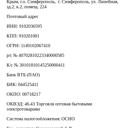
Крым, г.о. Симферополь, г. Симферополь, ул. Линейная,
зд.2, к.2, помещ. 224
Почтовый адрес
ИНН: 9102036595
КПП: 910201001
ОГРН: 1149102067410
р/с № 40702810223340000585
К/с № 30101810145250000411
Банк ВТБ (ПАО)
БИК: 044525411
ОКПО: 00718217
ОКВЭД: 46.43 Торговля оптовая бытовыми
электротоварами
Система налогообложения: ОСНО