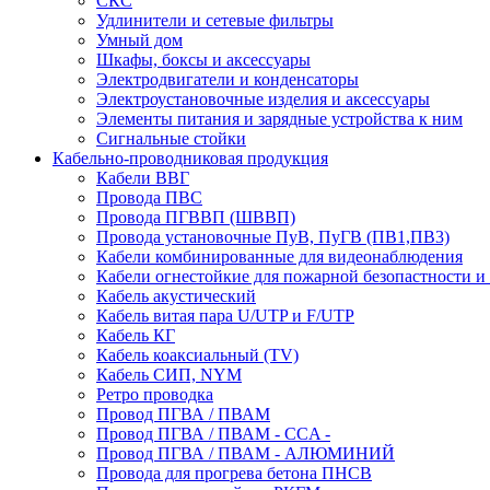
СКС
Удлинители и сетевые фильтры
Умный дом
Шкафы, боксы и аксессуары
Электродвигатели и конденсаторы
Электроустановочные изделия и аксессуары
Элементы питания и зарядные устройства к ним
Сигнальные стойки
Кабельно-проводниковая продукция
Кабели ВВГ
Провода ПВС
Провода ПГВВП (ШВВП)
Провода установочные ПуВ, ПуГВ (ПВ1,ПВ3)
Кабели комбинированные для видеонаблюдения
Кабели огнестойкие для пожарной безопастности и
Кабель акустический
Кабель витая пара U/UTP и F/UTP
Кабель КГ
Кабель коаксиальный (TV)
Кабель СИП, NYM
Ретро проводка
Провод ПГВА / ПВАМ
Провод ПГВА / ПВАМ - CCA -
Провод ПГВА / ПВАМ - АЛЮМИНИЙ
Провода для прогрева бетона ПНСВ