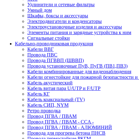
Удлинители и сетевые фильтры
Умный дом
Шкафы, боксы и аксессуары
Электродвигатели и конденсаторы
Электроустановочные изделия и аксессуары
Элементы питания и зарядные устройства к ним
Сигнальные стойки
Кабельно-проводниковая продукция
Кабели ВВГ
Провода ПВС
Провода ПГВВП (ШВВП)
Провода установочные ПуВ, ПуГВ (ПВ1,ПВ3)
Кабели комбинированные для видеонаблюдения
Кабели огнестойкие для пожарной безопастности и
Кабель акустический
Кабель витая пара U/UTP и F/UTP
Кабель КГ
Кабель коаксиальный (TV)
Кабель СИП, NYM
Ретро проводка
Провод ПГВА / ПВАМ
Провод ПГВА / ПВАМ - CCA -
Провод ПГВА / ПВАМ - АЛЮМИНИЙ
Провода для прогрева бетона ПНСВ
Провода термостойкие РКГМ