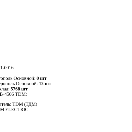
1-0016
тополь Основной:
0 шт
ерополь Основной:
12 шт
клад:
5768 шт
ТВ-4506 TDM:
итель: TDM (ТДМ)
DM ELECTRIC