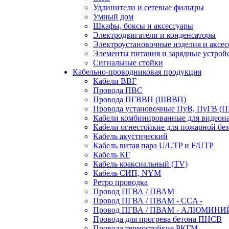
Удлинители и сетевые фильтры
Умный дом
Шкафы, боксы и аксессуары
Электродвигатели и конденсаторы
Электроустановочные изделия и аксе
Элементы питания и зарядные устрой
Сигнальные стойки
Кабельно-проводниковая продукция
Кабели ВВГ
Провода ПВС
Провода ПГВВП (ШВВП)
Провода установочные ПуВ, ПуГВ (
Кабели комбинированные для видеон
Кабели огнестойкие для пожарной без
Кабель акустический
Кабель витая пара U/UTP и F/UTP
Кабель КГ
Кабель коаксиальный (TV)
Кабель СИП, NYM
Ретро проводка
Провод ПГВА / ПВАМ
Провод ПГВА / ПВАМ - CCA -
Провод ПГВА / ПВАМ - АЛЮМИНИ
Провода для прогрева бетона ПНСВ
Провода термостойкие РКГМ