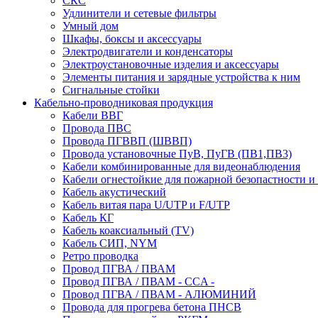
СКС
Удлинители и сетевые фильтры
Умный дом
Шкафы, боксы и аксессуары
Электродвигатели и конденсаторы
Электроустановочные изделия и аксессуары
Элементы питания и зарядные устройства к ним
Сигнальные стойки
Кабельно-проводниковая продукция
Кабели ВВГ
Провода ПВС
Провода ПГВВП (ШВВП)
Провода установочные ПуВ, ПуГВ (ПВ1,ПВ3)
Кабели комбинированные для видеонаблюдения
Кабели огнестойкие для пожарной безопастности и
Кабель акустический
Кабель витая пара U/UTP и F/UTP
Кабель КГ
Кабель коаксиальный (TV)
Кабель СИП, NYM
Ретро проводка
Провод ПГВА / ПВАМ
Провод ПГВА / ПВАМ - CCA -
Провод ПГВА / ПВАМ - АЛЮМИНИЙ
Провода для прогрева бетона ПНСВ