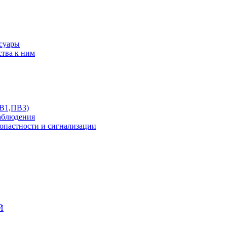
ссуары
ства к ним
ПВ1,ПВ3)
аблюдения
опастности и сигнализации
Й