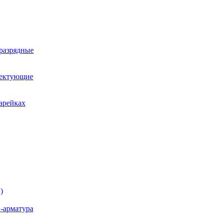
оразрядные
лектующие
арейках
)
-арматура