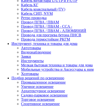
Кабель витая пара U/UTP и F/UTP
Кабель КГ
Кабель коаксиальный (TV)
Кабель СИП, NYM
Ретро проводка
Провод ПГВА / ПВАМ
Провод ПГВА / ПВАМ - CCA -
Провод ПГВА / ПВАМ - АЛЮМИНИЙ
Провода для прогрева бетона ПНСВ
Провода термостойкие РКГМ
Инструмент, техника и товары для дома
Автотовары
Видеонаблюдение
Замки
Инструменты
Мелкая бытовая техника и товары для дома
Мобильные устройства и Аксессуары к ним
Хозтовары
Подбор решений по освещению
Промышленное освещение
Уличное освещение
Архитектурное освещение
Садово-парковое освещение
Торговое освещение
Спортивное освещение