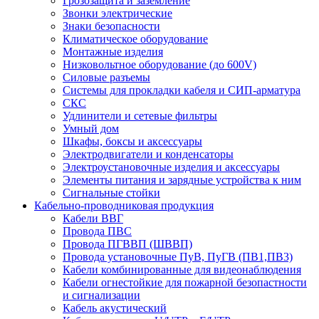
Грозозащита и заземление
Звонки электрические
Знаки безопасности
Климатическое оборудование
Монтажные изделия
Низковольтное оборудование (до 600V)
Силовые разъемы
Системы для прокладки кабеля и СИП-арматура
СКС
Удлинители и сетевые фильтры
Умный дом
Шкафы, боксы и аксессуары
Электродвигатели и конденсаторы
Электроустановочные изделия и аксессуары
Элементы питания и зарядные устройства к ним
Сигнальные стойки
Кабельно-проводниковая продукция
Кабели ВВГ
Провода ПВС
Провода ПГВВП (ШВВП)
Провода установочные ПуВ, ПуГВ (ПВ1,ПВ3)
Кабели комбинированные для видеонаблюдения
Кабели огнестойкие для пожарной безопастности
и сигнализации
Кабель акустический