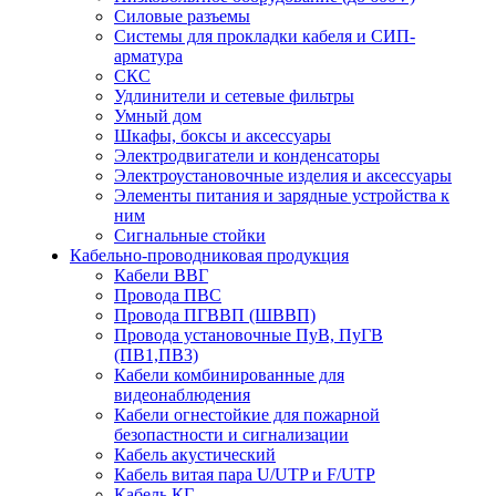
Силовые разъемы
Системы для прокладки кабеля и СИП-
арматура
СКС
Удлинители и сетевые фильтры
Умный дом
Шкафы, боксы и аксессуары
Электродвигатели и конденсаторы
Электроустановочные изделия и аксессуары
Элементы питания и зарядные устройства к
ним
Сигнальные стойки
Кабельно-проводниковая продукция
Кабели ВВГ
Провода ПВС
Провода ПГВВП (ШВВП)
Провода установочные ПуВ, ПуГВ
(ПВ1,ПВ3)
Кабели комбинированные для
видеонаблюдения
Кабели огнестойкие для пожарной
безопастности и сигнализации
Кабель акустический
Кабель витая пара U/UTP и F/UTP
Кабель КГ