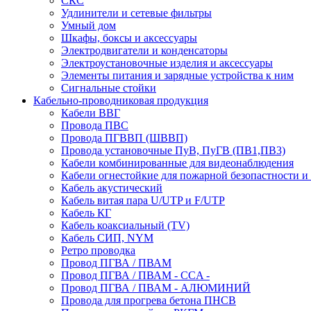
СКС
Удлинители и сетевые фильтры
Умный дом
Шкафы, боксы и аксессуары
Электродвигатели и конденсаторы
Электроустановочные изделия и аксессуары
Элементы питания и зарядные устройства к ним
Сигнальные стойки
Кабельно-проводниковая продукция
Кабели ВВГ
Провода ПВС
Провода ПГВВП (ШВВП)
Провода установочные ПуВ, ПуГВ (ПВ1,ПВ3)
Кабели комбинированные для видеонаблюдения
Кабели огнестойкие для пожарной безопастности и
Кабель акустический
Кабель витая пара U/UTP и F/UTP
Кабель КГ
Кабель коаксиальный (TV)
Кабель СИП, NYM
Ретро проводка
Провод ПГВА / ПВАМ
Провод ПГВА / ПВАМ - CCA -
Провод ПГВА / ПВАМ - АЛЮМИНИЙ
Провода для прогрева бетона ПНСВ