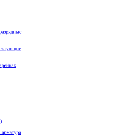
оразрядные
лектующие
арейках
)
-арматура