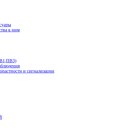
ссуары
ства к ним
ПВ1,ПВ3)
аблюдения
опастности и сигнализации
Й