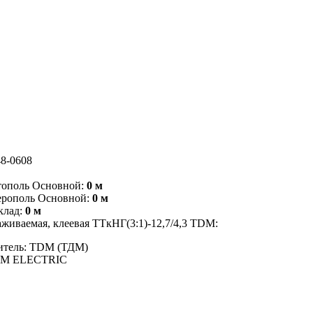
8-0608
тополь Основной:
0 м
ерополь Основной:
0 м
клад:
0 м
живаемая, клеевая ТТкНГ(3:1)-12,7/4,3 TDM:
итель: TDM (ТДМ)
DM ELECTRIC