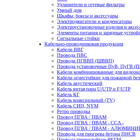
Удлинители и сетевые фильтры
Умный дом
Шкафы, боксы и аксессуары
Электродвигатели и конденсаторы
Электроустановочные изделия и аксе
Элементы питания и зарядные устрой
Сигнальные стойки
Кабельно-проводниковая продукция
Кабели ВВГ
Провода ПВС
Провода ПГВВП (ШВВП)
Провода установочные ПуВ, ПуГВ (
Кабели комбинированные для видеон
Кабели огнестойкие для пожарной без
Кабель акустический
Кабель витая пара U/UTP и F/UTP
Кабель КГ
Кабель коаксиальный (TV)
Кабель СИП, NYM
Ретро проводка
Провод ПГВА / ПВАМ
Провод ПГВА / ПВАМ - CCA -
Провод ПГВА / ПВАМ - АЛЮМИНИ
Провода для прогрева бетона ПНСВ
Провода термостойкие РКГМ