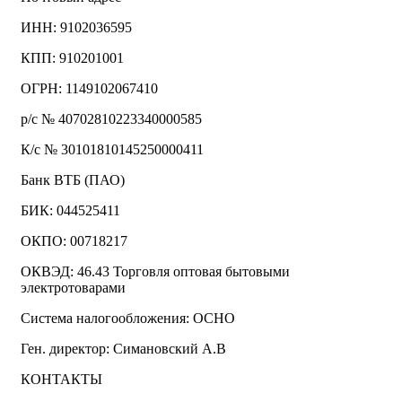
ИНН: 9102036595
КПП: 910201001
ОГРН: 1149102067410
р/с № 40702810223340000585
К/с № 30101810145250000411
Банк ВТБ (ПАО)
БИК: 044525411
ОКПО: 00718217
ОКВЭД: 46.43 Торговля оптовая бытовыми
электротоварами
Система налогообложения: ОСНО
Ген. директор: Симановский А.В
КОНТАКТЫ