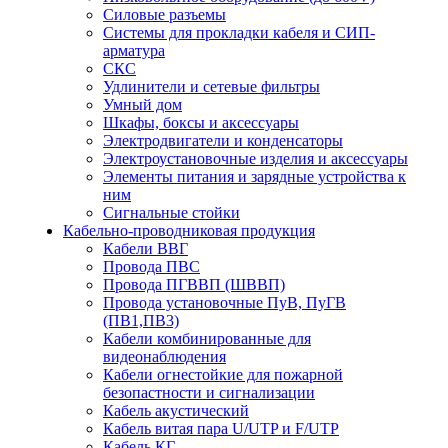
Силовые разъемы
Системы для прокладки кабеля и СИП-
арматура
СКС
Удлинители и сетевые фильтры
Умный дом
Шкафы, боксы и аксессуары
Электродвигатели и конденсаторы
Электроустановочные изделия и аксессуары
Элементы питания и зарядные устройства к
ним
Сигнальные стойки
Кабельно-проводниковая продукция
Кабели ВВГ
Провода ПВС
Провода ПГВВП (ШВВП)
Провода установочные ПуВ, ПуГВ
(ПВ1,ПВ3)
Кабели комбинированные для
видеонаблюдения
Кабели огнестойкие для пожарной
безопастности и сигнализации
Кабель акустический
Кабель витая пара U/UTP и F/UTP
Кабель КГ