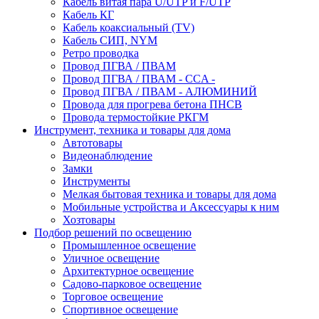
Кабель витая пара U/UTP и F/UTP
Кабель КГ
Кабель коаксиальный (TV)
Кабель СИП, NYM
Ретро проводка
Провод ПГВА / ПВАМ
Провод ПГВА / ПВАМ - CCA -
Провод ПГВА / ПВАМ - АЛЮМИНИЙ
Провода для прогрева бетона ПНСВ
Провода термостойкие РКГМ
Инструмент, техника и товары для дома
Автотовары
Видеонаблюдение
Замки
Инструменты
Мелкая бытовая техника и товары для дома
Мобильные устройства и Аксессуары к ним
Хозтовары
Подбор решений по освещению
Промышленное освещение
Уличное освещение
Архитектурное освещение
Садово-парковое освещение
Торговое освещение
Спортивное освещение