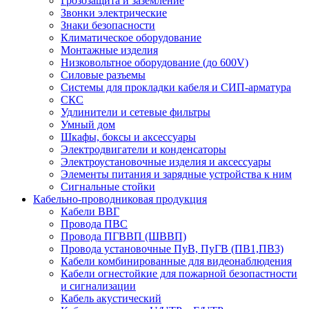
Грозозащита и заземление
Звонки электрические
Знаки безопасности
Климатическое оборудование
Монтажные изделия
Низковольтное оборудование (до 600V)
Силовые разъемы
Системы для прокладки кабеля и СИП-арматура
СКС
Удлинители и сетевые фильтры
Умный дом
Шкафы, боксы и аксессуары
Электродвигатели и конденсаторы
Электроустановочные изделия и аксессуары
Элементы питания и зарядные устройства к ним
Сигнальные стойки
Кабельно-проводниковая продукция
Кабели ВВГ
Провода ПВС
Провода ПГВВП (ШВВП)
Провода установочные ПуВ, ПуГВ (ПВ1,ПВ3)
Кабели комбинированные для видеонаблюдения
Кабели огнестойкие для пожарной безопастности
и сигнализации
Кабель акустический