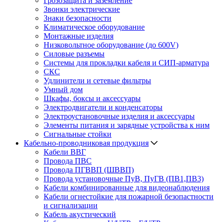
Грозозащита и заземление
Звонки электрические
Знаки безопасности
Климатическое оборудование
Монтажные изделия
Низковольтное оборудование (до 600V)
Силовые разъемы
Системы для прокладки кабеля и СИП-арматура
СКС
Удлинители и сетевые фильтры
Умный дом
Шкафы, боксы и аксессуары
Электродвигатели и конденсаторы
Электроустановочные изделия и аксессуары
Элементы питания и зарядные устройства к ним
Сигнальные стойки
Кабельно-проводниковая продукция
Кабели ВВГ
Провода ПВС
Провода ПГВВП (ШВВП)
Провода установочные ПуВ, ПуГВ (ПВ1,ПВ3)
Кабели комбинированные для видеонаблюдения
Кабели огнестойкие для пожарной безопастности
и сигнализации
Кабель акустический