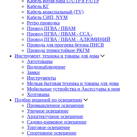
Кабель витая пара U/UTP и F/UTP
Кабель КГ
Кабель коаксиальный (TV)
Кабель СИП, NYM
Ретро проводка
Провод ПГВА / ПВАМ
Провод ПГВА / ПВАМ - CCA -
Провод ПГВА / ПВАМ - АЛЮМИНИЙ
Провода для прогрева бетона ПНСВ
Провода термостойкие РКГМ
Инструмент, техника и товары для дома
Автотовары
Видеонаблюдение
Замки
Инструменты
Мелкая бытовая техника и товары для дома
Мобильные устройства и Аксессуары к ним
Хозтовары
Подбор решений по освещению
Промышленное освещение
Уличное освещение
Архитектурное освещение
Садово-парковое освещение
Торговое освещение
Спортивное освещение