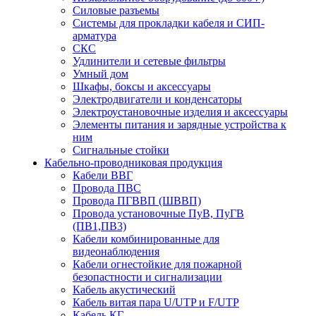
Силовые разъемы
Системы для прокладки кабеля и СИП-
арматура
СКС
Удлинители и сетевые фильтры
Умный дом
Шкафы, боксы и аксессуары
Электродвигатели и конденсаторы
Электроустановочные изделия и аксессуары
Элементы питания и зарядные устройства к
ним
Сигнальные стойки
Кабельно-проводниковая продукция
Кабели ВВГ
Провода ПВС
Провода ПГВВП (ШВВП)
Провода установочные ПуВ, ПуГВ
(ПВ1,ПВ3)
Кабели комбинированные для
видеонаблюдения
Кабели огнестойкие для пожарной
безопастности и сигнализации
Кабель акустический
Кабель витая пара U/UTP и F/UTP
Кабель КГ